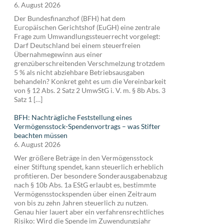
6. August 2026
Der Bundesfinanzhof (BFH) hat dem
Europäischen Gerichtshof (EuGH) eine zentrale
Frage zum Umwandlungssteuerrecht vorgelegt:
Darf Deutschland bei einem steuerfreien
Übernahmegewinn aus einer
grenzüberschreitenden Verschmelzung trotzdem
5 % als nicht abziehbare Betriebsausgaben
behandeln? Konkret geht es um die Vereinbarkeit
von § 12 Abs. 2 Satz 2 UmwStG i. V. m. § 8b Abs. 3
Satz 1 […]
BFH: Nachträgliche Feststellung eines
Vermögensstock-Spendenvortrags – was Stifter
beachten müssen
6. August 2026
Wer größere Beträge in den Vermögensstock
einer Stiftung spendet, kann steuerlich erheblich
profitieren. Der besondere Sonderausgabenabzug
nach § 10b Abs. 1a EStG erlaubt es, bestimmte
Vermögensstockspenden über einen Zeitraum
von bis zu zehn Jahren steuerlich zu nutzen.
Genau hier lauert aber ein verfahrensrechtliches
Risiko: Wird die Spende im Zuwendungsjahr