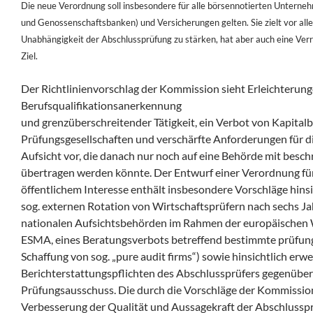
Die neue Verordnung soll insbesondere für alle börsennotierten Untern
und Genossenschaftsbanken) und Versicherungen
gelten. Sie zielt vor al
Unabhängigkeit der Abschlussprüfung
zu stärken, hat aber auch eine Ve
Ziel.
Der Richtlinienvorschlag der Kommission sieht Erleichterung
Berufsqualifikationsanerkennung
und grenzüberschreitender Tätigkeit, ein Verbot von Kapital
Prüfungsgesellschaften und verschärfte Anforderungen für d
Aufsicht vor, die danach nur noch auf eine Behörde mit besc
übertragen werden könnte. Der Entwurf einer Verordnung f
öffentlichem Interesse enthält insbesondere Vorschläge hinsi
sog. externen Rotation von Wirtschaftsprüfern nach sechs J
nationalen Aufsichtsbehörden im Rahmen der europäischen
ESMA, eines Beratungsverbots betreffend bestimmte prüfung
Schaffung von sog. „pure audit firms“) sowie hinsichtlich erwe
Berichterstattungspflichten des Abschlussprüfers gegenüber
Prüfungsausschuss. Die durch die Vorschläge der Kommissio
Verbesserung der Qualität und Aussagekraft der Abschlussprü