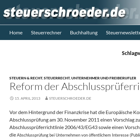
Zum
Inhalt
springen
Suchen
Steuerblog www.steuerschroeder.de
Home
Steuerrechner
Buchhaltung
Steuernewslett
Steuern &
Recht vom
Schlagw
Steuerberater
M. Schröder
Berlin
STEUERN & RECHT
,
STEUERRECHT
,
UNTERNEHMER UND FREIBERUFLER
Reform der Abschlussprüferri
15. APRIL 2013
STEUERSCHROEDER.DE
Vor dem Hintergrund der Finanzkrise hat die Europäische Ko
Abschlussprüfung am 30. November 2011 einen Vorschlag z
Abschlussprüferrichtlinie 2006/43/EG43 sowie einen Vorschl
die
Abschlussprüfung bei Unternehmen von öffentlichem Interesse (Public