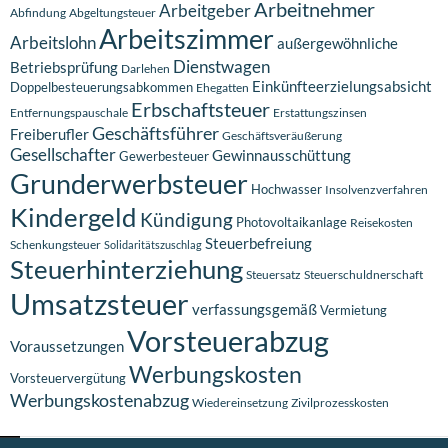
Arbeitnehmer
Arbeitgeber
Abfindung
Abgeltungsteuer
Arbeitszimmer
Arbeitslohn
außergewöhnliche
Dienstwagen
Betriebsprüfung
Darlehen
Einkünfteerzielungsabsicht
Doppelbesteuerungsabkommen
Ehegatten
Erbschaftsteuer
Entfernungspauschale
Erstattungszinsen
Geschäftsführer
Freiberufler
Geschäftsveräußerung
Gesellschafter
Gewinnausschüttung
Gewerbesteuer
Grunderwerbsteuer
Hochwasser
Insolvenzverfahren
Kindergeld
Kündigung
Photovoltaikanlage
Reisekosten
Steuerbefreiung
Schenkungsteuer
Solidaritätszuschlag
Steuerhinterziehung
Steuersatz
Steuerschuldnerschaft
Umsatzsteuer
verfassungsgemäß
Vermietung
Vorsteuerabzug
Voraussetzungen
Werbungskosten
Vorsteuervergütung
Werbungskostenabzug
Wiedereinsetzung
Zivilprozesskosten