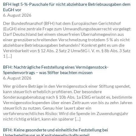
BFH legt 5-%-Pauschale für nicht abziehbare Betriebsausgaben dem
EuGH vor
6. August 2026
Der Bundesfinanzhof (BFH) hat dem Europäischen Gerichtshof
(EuGH) eine zentrale Frage zum Umwandlungssteuerrecht vorgelegt:
Darf Deutschland bei einem steuerfreien Übernahmegewinn aus
einer grenzüberschreitenden Verschmelzung trotzdem 5 % als nicht
abziehbare Betriebsausgaben behandeln? Konkret geht es um die
Vereinbarkeit von § 12 Abs. 2 Satz 2 UmwStG i. V. m. § 8b Abs. 3 Satz
1 […]
BFH: Nachträgliche Feststellung eines Vermögensstock-
Spendenvortrags – was Stifter beachten müssen
6. August 2026
Wer größere Beträge in den Vermögensstock einer Stiftung spendet,
kann steuerlich erheblich profitieren. Der besondere
Sonderausgabenabzug nach § 10b Abs. 1a EStG erlaubt es, bestimmte
Vermögensstockspenden über einen Zeitraum von bis zu zehn Jahren
steuerlich zu nutzen. Genau hier lauert aber ein
verfahrensrechtliches Risiko: Wird die Spende im Zuwendungsjahr
nicht richtig erklärt, kann ein späterer […]
BFH: Keine gesonderte und einheitliche Feststellung bei
Unterbeteiligung an Kapitalgesellschaftsanteil