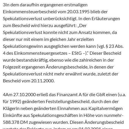
3In dem daraufhin ergangenen erstmaligen
Einkommensteuerbescheid vom 20.03.1995 blieb der
Spekulationsverlust unberücksichtigt. In den Erläuterungen
zum Bescheid wird hierzu ausgeführt: „Der
Spekulationsverlust konnte nicht zum Ansatz kommen, da
dieser nur mit einem im gleichen Jahr erzielten
Spekulationsgewinn ausgeglichen werden kann (vgl. § 23 Abs.
4 des Einkommensteuergesetzes – EStG –).“ Dieser Bescheid
wurde bestandskräftig, ebenso wie die zahlreichen in der
Folgezeit ergangenen Änderungsbescheide, in denen der
Spekulationsverlust nicht mehr erwähnt wurde, zuletzt der
Bescheid vom 20.11.2000.
4Am 27.10.2000 erließ das Finanzamt A für die GbR einen (u.a.
für 1992) geänderten Feststellungsbescheid, durch den der
Klägerin neben geänderten Einnahmen aus Kapitalvermögen
Einkünfte aus Spekulationsgeschäften in Höhe von nunmehr-
588.378 DM zugewiesen wurden. Diesen Änderungsbescheid
wertete der Beklagte aus, indem er am 01.03.2001 einen