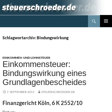
Zum
Inhalt
springen
Suchen
Steuerblog www.steuerschroeder.de
PRIMÄR
MENÜ
Schlagwortarchiv: Bindungswirkung
EINKOMMEN- UND LOHNSTEUER
Einkommensteuer:
Bindungswirkung eines
Grundlagenbescheides
7. SEPTEMBER 2013
STEUERSCHROEDER.DE
Finanzgericht Köln, 6 K 2552/10
Datum: