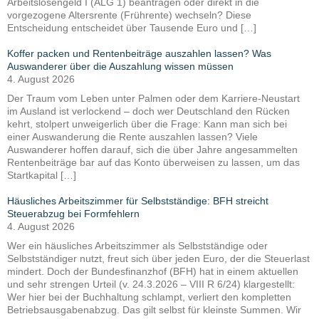
Arbeitslosengeld I (ALG 1) beantragen oder direkt in die
vorgezogene Altersrente (Frührente) wechseln? Diese
Entscheidung entscheidet über Tausende Euro und […]
Koffer packen und Rentenbeiträge auszahlen lassen? Was
Auswanderer über die Auszahlung wissen müssen
4. August 2026
Der Traum vom Leben unter Palmen oder dem Karriere-Neustart
im Ausland ist verlockend – doch wer Deutschland den Rücken
kehrt, stolpert unweigerlich über die Frage: Kann man sich bei
einer Auswanderung die Rente auszahlen lassen? Viele
Auswanderer hoffen darauf, sich die über Jahre angesammelten
Rentenbeiträge bar auf das Konto überweisen zu lassen, um das
Startkapital […]
Häusliches Arbeitszimmer für Selbstständige: BFH streicht
Steuerabzug bei Formfehlern
4. August 2026
Wer ein häusliches Arbeitszimmer als Selbstständige oder
Selbstständiger nutzt, freut sich über jeden Euro, der die Steuerlast
mindert. Doch der Bundesfinanzhof (BFH) hat in einem aktuellen
und sehr strengen Urteil (v. 24.3.2026 – VIII R 6/24) klargestellt:
Wer hier bei der Buchhaltung schlampt, verliert den kompletten
Betriebsausgabenabzug. Das gilt selbst für kleinste Summen. Wir