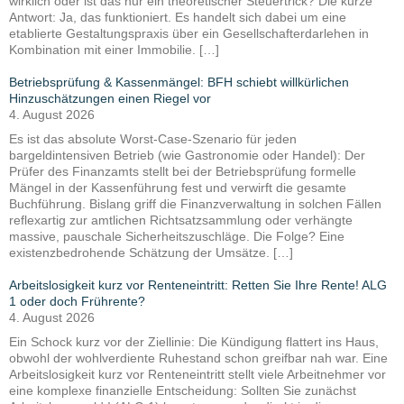
wirklich oder ist das nur ein theoretischer Steuertrick? Die kurze
Antwort: Ja, das funktioniert. Es handelt sich dabei um eine
etablierte Gestaltungspraxis über ein Gesellschafterdarlehen in
Kombination mit einer Immobilie. […]
Betriebsprüfung & Kassenmängel: BFH schiebt willkürlichen
Hinzuschätzungen einen Riegel vor
4. August 2026
Es ist das absolute Worst-Case-Szenario für jeden
bargeldintensiven Betrieb (wie Gastronomie oder Handel): Der
Prüfer des Finanzamts stellt bei der Betriebsprüfung formelle
Mängel in der Kassenführung fest und verwirft die gesamte
Buchführung. Bislang griff die Finanzverwaltung in solchen Fällen
reflexartig zur amtlichen Richtsatzsammlung oder verhängte
massive, pauschale Sicherheitszuschläge. Die Folge? Eine
existenzbedrohende Schätzung der Umsätze. […]
Arbeitslosigkeit kurz vor Renteneintritt: Retten Sie Ihre Rente! ALG
1 oder doch Frührente?
4. August 2026
Ein Schock kurz vor der Ziellinie: Die Kündigung flattert ins Haus,
obwohl der wohlverdiente Ruhestand schon greifbar nah war. Eine
Arbeitslosigkeit kurz vor Renteneintritt stellt viele Arbeitnehmer vor
eine komplexe finanzielle Entscheidung: Sollten Sie zunächst