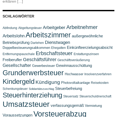
erklären […]
SCHLAGWÖRTER
Arbeitnehmer
Arbeitgeber
Abfindung
Abgeltungsteuer
Arbeitszimmer
Arbeitslohn
außergewöhnliche
Dienstwagen
Betriebsprüfung
Darlehen
Einkünfteerzielungsabsicht
Doppelbesteuerungsabkommen
Ehegatten
Erbschaftsteuer
Entfernungspauschale
Erstattungszinsen
Geschäftsführer
Freiberufler
Geschäftsveräußerung
Gesellschafter
Gewinnausschüttung
Gewerbesteuer
Grunderwerbsteuer
Hochwasser
Insolvenzverfahren
Kindergeld
Kündigung
Photovoltaikanlage
Reisekosten
Steuerbefreiung
Schenkungsteuer
Solidaritätszuschlag
Steuerhinterziehung
Steuersatz
Steuerschuldnerschaft
Umsatzsteuer
verfassungsgemäß
Vermietung
Vorsteuerabzug
Voraussetzungen