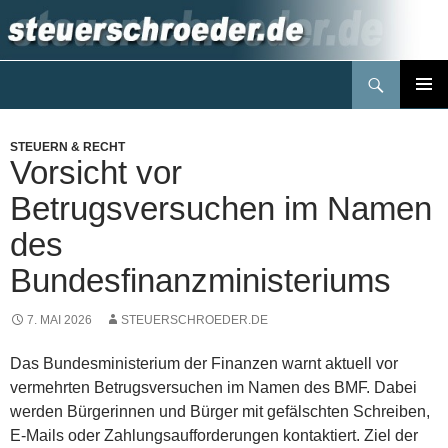
Zum
Inhalt
springen
Suchen
Steuerblog www.steuerschroeder.de
PRIMÄR
MENÜ
STEUERN & RECHT
Vorsicht vor
Betrugsversuchen im Namen
des
Bundesfinanzministeriums
7. MAI 2026
STEUERSCHROEDER.DE
Das Bundesministerium der Finanzen warnt aktuell vor
vermehrten Betrugsversuchen im Namen des BMF. Dabei
werden Bürgerinnen und Bürger mit gefälschten Schreiben,
E-Mails oder Zahlungsaufforderungen kontaktiert. Ziel der