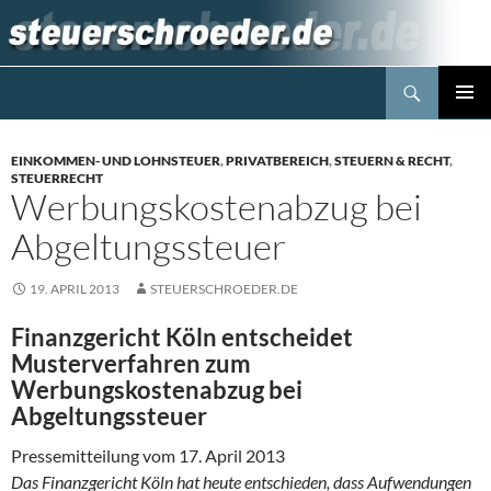
Zum
Inhalt
springen
Suchen
Steuerblog www.steuerschroeder.de
PRIMÄR
MENÜ
EINKOMMEN- UND LOHNSTEUER
,
PRIVATBEREICH
,
STEUERN & RECHT
,
STEUERRECHT
Werbungskostenabzug bei
Abgeltungssteuer
19. APRIL 2013
STEUERSCHROEDER.DE
Finanzgericht Köln entscheidet
Musterverfahren zum
Werbungskostenabzug bei
Abgeltungssteuer
Pressemitteilung vom 17. April 2013
Das Finanzgericht Köln hat heute entschieden, dass Aufwendungen