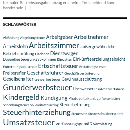
formaler Betriebsausgabenabzug erscheint. Entscheidend kann
bereits sein, […]
SCHLAGWÖRTER
Arbeitnehmer
Arbeitgeber
Abfindung
Abgeltungsteuer
Arbeitszimmer
Arbeitslohn
außergewöhnliche
Dienstwagen
Betriebsprüfung
Darlehen
Einkünfteerzielungsabsicht
Doppelbesteuerungsabkommen
Ehegatten
Erbschaftsteuer
Entfernungspauschale
Erstattungszinsen
Geschäftsführer
Freiberufler
Geschäftsveräußerung
Gesellschafter
Gewinnausschüttung
Gewerbesteuer
Grunderwerbsteuer
Hochwasser
Insolvenzverfahren
Kindergeld
Kündigung
Photovoltaikanlage
Reisekosten
Steuerbefreiung
Schenkungsteuer
Solidaritätszuschlag
Steuerhinterziehung
Steuersatz
Steuerschuldnerschaft
Umsatzsteuer
verfassungsgemäß
Vermietung