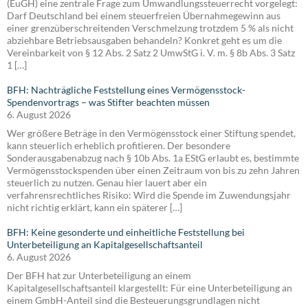
(EuGH) eine zentrale Frage zum Umwandlungssteuerrecht vorgelegt:
Darf Deutschland bei einem steuerfreien Übernahmegewinn aus
einer grenzüberschreitenden Verschmelzung trotzdem 5 % als nicht
abziehbare Betriebsausgaben behandeln? Konkret geht es um die
Vereinbarkeit von § 12 Abs. 2 Satz 2 UmwStG i. V. m. § 8b Abs. 3 Satz
1 […]
BFH: Nachträgliche Feststellung eines Vermögensstock-
Spendenvortrags – was Stifter beachten müssen
6. August 2026
Wer größere Beträge in den Vermögensstock einer Stiftung spendet,
kann steuerlich erheblich profitieren. Der besondere
Sonderausgabenabzug nach § 10b Abs. 1a EStG erlaubt es, bestimmte
Vermögensstockspenden über einen Zeitraum von bis zu zehn Jahren
steuerlich zu nutzen. Genau hier lauert aber ein
verfahrensrechtliches Risiko: Wird die Spende im Zuwendungsjahr
nicht richtig erklärt, kann ein späterer […]
BFH: Keine gesonderte und einheitliche Feststellung bei
Unterbeteiligung an Kapitalgesellschaftsanteil
6. August 2026
Der BFH hat zur Unterbeteiligung an einem
Kapitalgesellschaftsanteil klargestellt: Für eine Unterbeteiligung an
einem GmbH-Anteil sind die Besteuerungsgrundlagen nicht