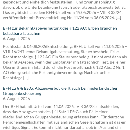
gesondert und einheitlich festzustellen – und zwar unabhängig
davon, ob die Unterbeteiligung typisch oder atypisch ausgestaltet ist.
Das ergibt sich aus dem BFH-Urteil vom 19.05.2026 – VIII R 33/24,
veröffentlicht mit Pressemitteilung Nr. 41/26 vom 06.08.2026. […]
BFH zur Bekanntgabevermutung des § 122 AO: Erben brauchen
belastbare Tatsachen
6. August 2026
Rechtsstand: 06.08.2026Entscheidung: BFH, Urteil vom 11.06.2026 –
VI R 16/24Thema: Bekanntgabevermutung, Steuerbescheid, Erbe,
Rechtsnachfolge, § 122 AO Ein Steuerbescheid gilt nicht erst dann als
bekannt gegeben, wenn der Empfänger ihn tatsächlich liest. Bei einer
Übermittlung im Inland durch die Post greift nach § 122 Abs. 2 Nr. 1
AO eine gesetzliche Bekanntgabevermutung: Nach aktueller
Rechtslage […]
BFH zu § 4i EStG: Abzugsverbot greift auch bei niederländischer
Gruppenbesteuerung
6. August 2026
Der BFH hat mit Urteil vom 11.06.2026, IV R 36/23, entschieden,
dass das Abzugsverbot des § 4i Satz 1 EStG auch Fälle einer
niederländischen Gruppenbesteuerung erfassen kann. Für deutsche
Personengesellschaften mit ausländischen Gesellschaftern ist das ein
wichtiges Signal: Es kommt nicht nur darauf an, ob im Ausland ein