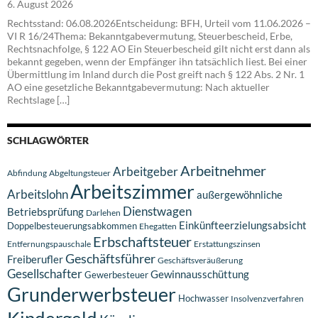
6. August 2026
Rechtsstand: 06.08.2026Entscheidung: BFH, Urteil vom 11.06.2026 –
VI R 16/24Thema: Bekanntgabevermutung, Steuerbescheid, Erbe,
Rechtsnachfolge, § 122 AO Ein Steuerbescheid gilt nicht erst dann als
bekannt gegeben, wenn der Empfänger ihn tatsächlich liest. Bei einer
Übermittlung im Inland durch die Post greift nach § 122 Abs. 2 Nr. 1
AO eine gesetzliche Bekanntgabevermutung: Nach aktueller
Rechtslage […]
SCHLAGWÖRTER
Arbeitnehmer
Arbeitgeber
Abfindung
Abgeltungsteuer
Arbeitszimmer
Arbeitslohn
außergewöhnliche
Dienstwagen
Betriebsprüfung
Darlehen
Einkünfteerzielungsabsicht
Doppelbesteuerungsabkommen
Ehegatten
Erbschaftsteuer
Entfernungspauschale
Erstattungszinsen
Geschäftsführer
Freiberufler
Geschäftsveräußerung
Gesellschafter
Gewinnausschüttung
Gewerbesteuer
Grunderwerbsteuer
Hochwasser
Insolvenzverfahren
Kindergeld