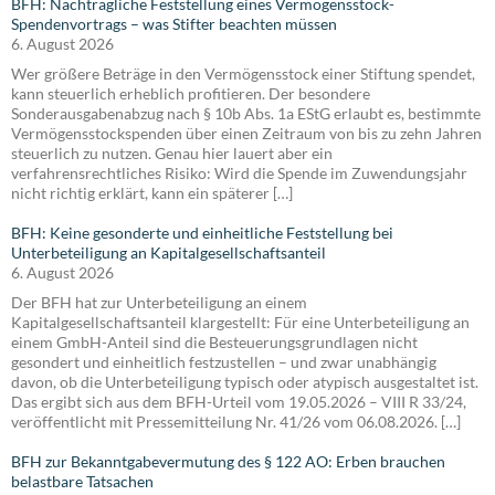
BFH: Nachträgliche Feststellung eines Vermögensstock-
Spendenvortrags – was Stifter beachten müssen
6. August 2026
Wer größere Beträge in den Vermögensstock einer Stiftung spendet,
kann steuerlich erheblich profitieren. Der besondere
Sonderausgabenabzug nach § 10b Abs. 1a EStG erlaubt es, bestimmte
Vermögensstockspenden über einen Zeitraum von bis zu zehn Jahren
steuerlich zu nutzen. Genau hier lauert aber ein
verfahrensrechtliches Risiko: Wird die Spende im Zuwendungsjahr
nicht richtig erklärt, kann ein späterer […]
BFH: Keine gesonderte und einheitliche Feststellung bei
Unterbeteiligung an Kapitalgesellschaftsanteil
6. August 2026
Der BFH hat zur Unterbeteiligung an einem
Kapitalgesellschaftsanteil klargestellt: Für eine Unterbeteiligung an
einem GmbH-Anteil sind die Besteuerungsgrundlagen nicht
gesondert und einheitlich festzustellen – und zwar unabhängig
davon, ob die Unterbeteiligung typisch oder atypisch ausgestaltet ist.
Das ergibt sich aus dem BFH-Urteil vom 19.05.2026 – VIII R 33/24,
veröffentlicht mit Pressemitteilung Nr. 41/26 vom 06.08.2026. […]
BFH zur Bekanntgabevermutung des § 122 AO: Erben brauchen
belastbare Tatsachen