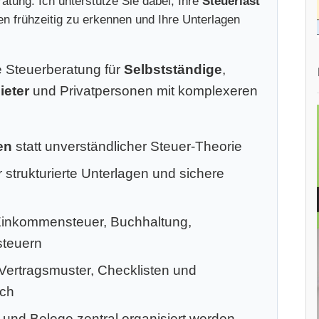
atung. Ich unterstütze Sie dabei, Ihre
Steuerlast
ken frühzeitig zu erkennen und Ihre Unterlagen
le Steuerberatung für
Selbstständige
,
ieter
und Privatpersonen mit komplexeren
en
statt unverständlicher Steuer-Theorie
 strukturierte Unterlagen und sichere
Einkommensteuer, Buchhaltung,
steuern
 Vertragsmuster, Checklisten und
ich
 und Belege zentral organisiert werden