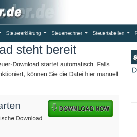
Steuererklärung
Steuerrechner
Steuertabellen
d steht bereit
euer-Download
startet automatisch. Falls
D
ktioniert, können Sie die Datei hier manuell
arten
atische Download