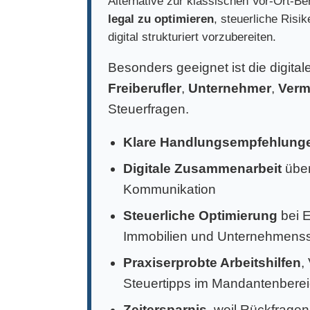
Alternative zur klassischen Vor-Ort-Ber
legal zu optimieren
, steuerliche Risi
digital strukturiert vorzubereiten.
Besonders geeignet ist die digita
Freiberufler
,
Unternehmer
,
Verm
Steuerfragen.
Klare Handlungsempfehlung
Digitale Zusammenarbeit
über
Kommunikation
Steuerliche Optimierung
bei 
Immobilien und Unternehmens
Praxiserprobte Arbeitshilfen
,
Steuertipps im Mandantenbere
Zeitersparnis
, weil Rückfragen