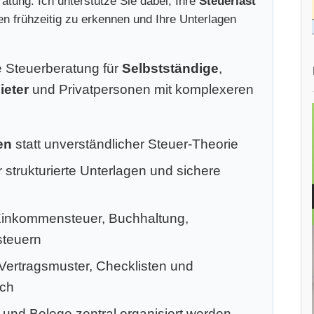
atung. Ich unterstütze Sie dabei, Ihre
Steuerlast
ken frühzeitig zu erkennen und Ihre Unterlagen
le Steuerberatung für
Selbstständige
,
ieter
und Privatpersonen mit komplexeren
en
statt unverständlicher Steuer-Theorie
 strukturierte Unterlagen und sichere
Einkommensteuer, Buchhaltung,
steuern
 Vertragsmuster, Checklisten und
ich
 und Belege zentral organisiert werden