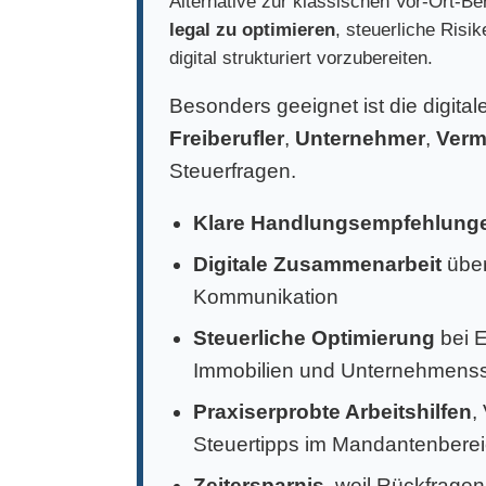
Alternative zur klassischen Vor-Ort-Ber
legal zu optimieren
, steuerliche Risi
digital strukturiert vorzubereiten.
Besonders geeignet ist die digita
Freiberufler
,
Unternehmer
,
Verm
Steuerfragen.
Klare Handlungsempfehlung
Digitale Zusammenarbeit
über
Kommunikation
Steuerliche Optimierung
bei 
Immobilien und Unternehmens
Praxiserprobte Arbeitshilfen
,
Steuertipps im Mandantenbere
Zeitersparnis
, weil Rückfragen