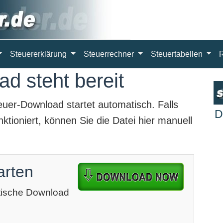
Steuererklärung
Steuerrechner
Steuertabellen
d steht bereit
euer-Download
startet automatisch. Falls
D
ktioniert, können Sie die Datei hier manuell
arten
atische Download