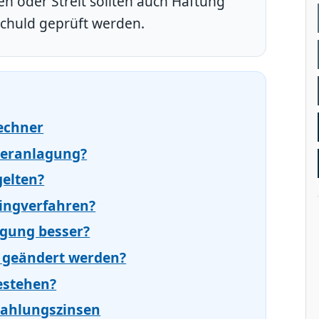
n oder Streit sollten auch Haftung
chuld geprüft werden.
echner
eranlagung?
elten?
tingverfahren?
agung besser?
 geändert werden?
estehen?
zahlungszinsen