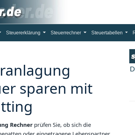
Steuererklärung
Steuerrechner
Steuertabellen
ranlagung
D
uer sparen mit
tting
ng Rechner
prüfen Sie, ob sich die
hegatten oder eingetragene Lebenspartner