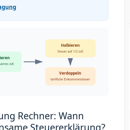
agung
Halbieren
Steuer auf 1/2 zvE
ieren
sames zvE
Verdoppeln
tarifliche Einkommensteuer
ung Rechner: Wann
insame Steuererklärung?