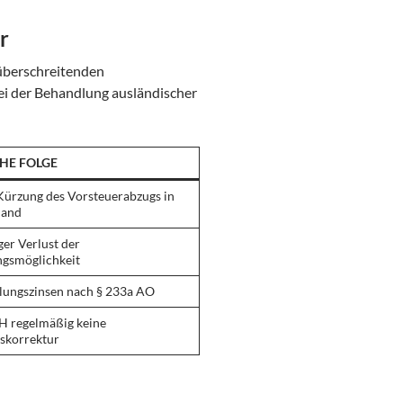
r
züberschreitenden
ei der Behandlung ausländischer
HE FOLGE
Kürzung des Vorsteuerabzugs in
land
ger Verlust der
ngsmöglichkeit
lungszinsen nach § 233a AO
H regelmäßig keine
tskorrektur