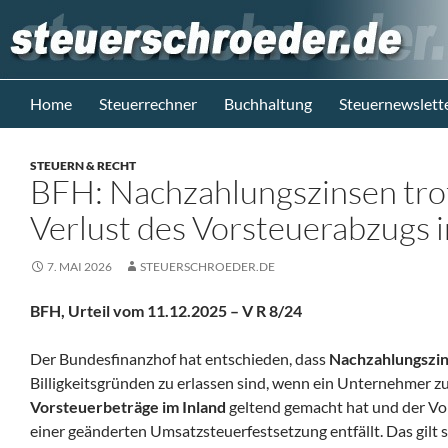
Zum
Inhalt
springen
Suchen
Steuerblog www.steuerschroeder.de
Home
Steuerrechner
Buchhaltung
Steuernewslett
Steuern &
Recht vom
STEUERN & RECHT
Steuerberater
BFH: Nachzahlungszinsen tro
M. Schröder
Berlin
Verlust des Vorsteuerabzugs 
7. MAI 2026
STEUERSCHROEDER.DE
BFH, Urteil vom 11.12.2025 – V R 8/24
Der Bundesfinanzhof hat entschieden, dass
Nachzahlungszin
Billigkeitsgründen zu erlassen sind, wenn ein Unternehmer 
Vorsteuerbeträge im Inland
geltend gemacht hat und der V
einer geänderten Umsatzsteuerfestsetzung entfällt. Das gilt 