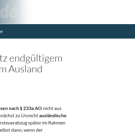
er
tz endgültigem
im Ausland
sen nach § 233a AO
nicht aus
zunächst zu Unrecht
ausländische
orsteuerabzug später im Rahmen
selbst dann, wenn der