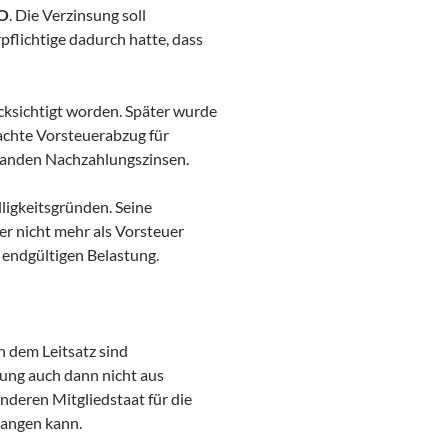
AO
. Die Verzinsung soll
rpflichtige dadurch hatte, dass
ücksichtigt worden. Später wurde
achte Vorsteuerabzug für
standen Nachzahlungszinsen.
lligkeitsgründen. Seine
r nicht mehr als Vorsteuer
 endgültigen Belastung.
h dem Leitsatz sind
ung auch dann nicht aus
anderen Mitgliedstaat für die
langen kann.