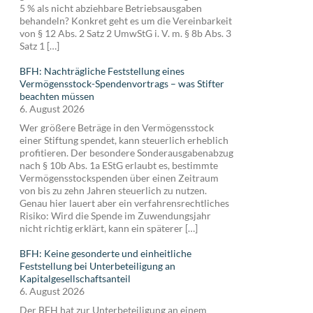
5 % als nicht abziehbare Betriebsausgaben
behandeln? Konkret geht es um die Vereinbarkeit
von § 12 Abs. 2 Satz 2 UmwStG i. V. m. § 8b Abs. 3
Satz 1 […]
BFH: Nachträgliche Feststellung eines
Vermögensstock-Spendenvortrags – was Stifter
beachten müssen
6. August 2026
Wer größere Beträge in den Vermögensstock
einer Stiftung spendet, kann steuerlich erheblich
profitieren. Der besondere Sonderausgabenabzug
nach § 10b Abs. 1a EStG erlaubt es, bestimmte
Vermögensstockspenden über einen Zeitraum
von bis zu zehn Jahren steuerlich zu nutzen.
Genau hier lauert aber ein verfahrensrechtliches
Risiko: Wird die Spende im Zuwendungsjahr
nicht richtig erklärt, kann ein späterer […]
BFH: Keine gesonderte und einheitliche
Feststellung bei Unterbeteiligung an
Kapitalgesellschaftsanteil
6. August 2026
Der BFH hat zur Unterbeteiligung an einem