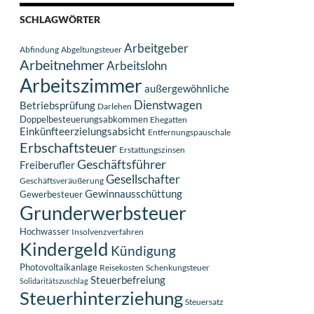
SCHLAGWÖRTER
Arbeitgeber
Abfindung
Abgeltungsteuer
Arbeitnehmer
Arbeitslohn
Arbeitszimmer
außergewöhnliche
Dienstwagen
Betriebsprüfung
Darlehen
Doppelbesteuerungsabkommen
Ehegatten
Einkünfteerzielungsabsicht
Entfernungspauschale
Erbschaftsteuer
Erstattungszinsen
Geschäftsführer
Freiberufler
Gesellschafter
Geschäftsveräußerung
Gewinnausschüttung
Gewerbesteuer
Grunderwerbsteuer
Hochwasser
Insolvenzverfahren
Kindergeld
Kündigung
Photovoltaikanlage
Reisekosten
Schenkungsteuer
Steuerbefreiung
Solidaritätszuschlag
Steuerhinterziehung
Steuersatz