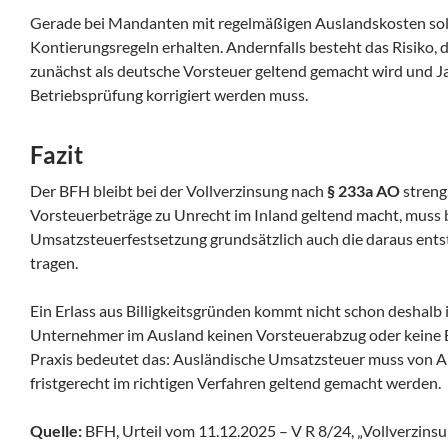
Gerade bei Mandanten mit regelmäßigen Auslandskosten soll
Kontierungsregeln erhalten. Andernfalls besteht das Risiko,
zunächst als deutsche Vorsteuer geltend gemacht wird und J
Betriebsprüfung korrigiert werden muss.
Fazit
Der BFH bleibt bei der Vollverzinsung nach
§ 233a AO
streng
Vorsteuerbeträge zu Unrecht im Inland geltend macht, muss b
Umsatzsteuerfestsetzung grundsätzlich auch die daraus en
tragen.
Ein Erlass aus Billigkeitsgründen kommt nicht schon deshalb i
Unternehmer im Ausland keinen Vorsteuerabzug oder keine Er
Praxis bedeutet das: Ausländische Umsatzsteuer muss von A
fristgerecht im richtigen Verfahren geltend gemacht werden.
Quelle:
BFH, Urteil vom 11.12.2025 – V R 8/24, „Vollverzin