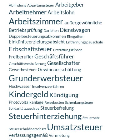
Arbeitgeber
Abfindung
Abgeltungsteuer
Arbeitnehmer
Arbeitslohn
Arbeitszimmer
außergewöhnliche
Dienstwagen
Betriebsprüfung
Darlehen
Doppelbesteuerungsabkommen
Ehegatten
Einkünfteerzielungsabsicht
Entfernungspauschale
Erbschaftsteuer
Erstattungszinsen
Geschäftsführer
Freiberufler
Gesellschafter
Geschäftsveräußerung
Gewinnausschüttung
Gewerbesteuer
Grunderwerbsteuer
Hochwasser
Insolvenzverfahren
Kindergeld
Kündigung
Photovoltaikanlage
Reisekosten
Schenkungsteuer
Steuerbefreiung
Solidaritätszuschlag
Steuerhinterziehung
Steuersatz
Umsatzsteuer
Steuerschuldnerschaft
verfassungsgemäß
Vermietung