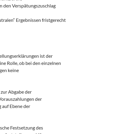
en den Verspätungszuschlag
tralen“ Ergebnissen fristgerecht
ellungserklärungen ist der
ine Rolle, ob bei den einzelnen
gen keine
t zur Abgabe der
 Vorauszahlungen der
g auf Ebene der
ische Festsetzung des