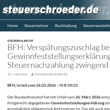
Zum
Inhalt
springen
Suchen
Steuerblog www.steuerschroeder.de
Home
Steuerrechner
Buchhaltung
Steuernewslett
Steuern &
Recht vom
STEUERN & RECHT
Steuerberater
BFH: Verspätungszuschlag bei
M. Schröder
Berlin
Gewinnfeststellungserklärung
Steuernachzahlung zwingend
7. MAI 2026
STEUERSCHROEDER.DE
BFH, Urteil vom 26.03.2026 – IV R 29/23
Der Bundesfinanzhof hat mit Urteil vom
26. März 2026
entsc
fristgerecht abgegebenen
Gewinnfeststellungserklärung
ein
grundsätzlich obligatorisch festzusetzen ist. Das gilt auch d