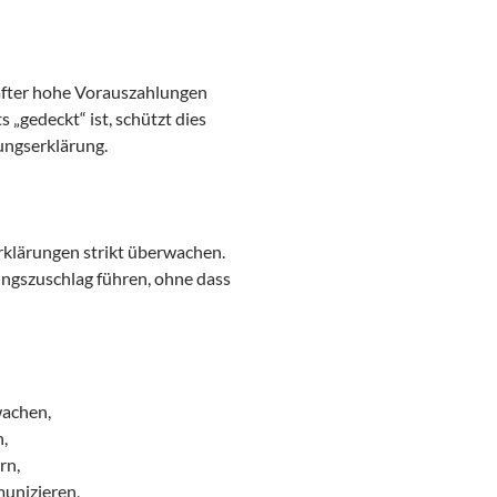
hafter hohe Vorauszahlungen
 „gedeckt“ ist, schützt dies
ungserklärung.
erklärungen strikt überwachen.
ngszuschlag führen, ohne dass
wachen,
n,
rn,
unizieren,