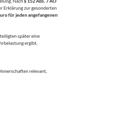
gelung. Nach
§ 152 Abs. 7 AO
er Erklärung zur gesonderten
Euro für jeden angefangenen
eiligten später eine
hrbelastung ergibt.
ehmerschaften relevant,