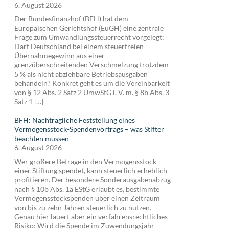
6. August 2026
Der Bundesfinanzhof (BFH) hat dem
Europäischen Gerichtshof (EuGH) eine zentrale
Frage zum Umwandlungssteuerrecht vorgelegt:
Darf Deutschland bei einem steuerfreien
Übernahmegewinn aus einer
grenzüberschreitenden Verschmelzung trotzdem
5 % als nicht abziehbare Betriebsausgaben
behandeln? Konkret geht es um die Vereinbarkeit
von § 12 Abs. 2 Satz 2 UmwStG i. V. m. § 8b Abs. 3
Satz 1 […]
BFH: Nachträgliche Feststellung eines
Vermögensstock-Spendenvortrags – was Stifter
beachten müssen
6. August 2026
Wer größere Beträge in den Vermögensstock
einer Stiftung spendet, kann steuerlich erheblich
profitieren. Der besondere Sonderausgabenabzug
nach § 10b Abs. 1a EStG erlaubt es, bestimmte
Vermögensstockspenden über einen Zeitraum
von bis zu zehn Jahren steuerlich zu nutzen.
Genau hier lauert aber ein verfahrensrechtliches
Risiko: Wird die Spende im Zuwendungsjahr