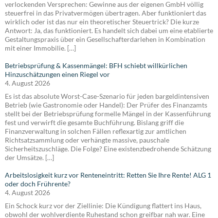
verlockenden Versprechen: Gewinne aus der eigenen GmbH völlig
steuerfrei in das Privatvermögen übertragen. Aber funktioniert das
wirklich oder ist das nur ein theoretischer Steuertrick? Die kurze
Antwort: Ja, das funktioniert. Es handelt sich dabei um eine etablierte
Gestaltungspraxis über ein Gesellschafterdarlehen in Kombination
mit einer Immobilie. […]
Betriebsprüfung & Kassenmängel: BFH schiebt willkürlichen
Hinzuschätzungen einen Riegel vor
4. August 2026
Es ist das absolute Worst-Case-Szenario für jeden bargeldintensiven
Betrieb (wie Gastronomie oder Handel): Der Prüfer des Finanzamts
stellt bei der Betriebsprüfung formelle Mängel in der Kassenführung
fest und verwirft die gesamte Buchführung. Bislang griff die
Finanzverwaltung in solchen Fällen reflexartig zur amtlichen
Richtsatzsammlung oder verhängte massive, pauschale
Sicherheitszuschläge. Die Folge? Eine existenzbedrohende Schätzung
der Umsätze. […]
Arbeitslosigkeit kurz vor Renteneintritt: Retten Sie Ihre Rente! ALG 1
oder doch Frührente?
4. August 2026
Ein Schock kurz vor der Ziellinie: Die Kündigung flattert ins Haus,
obwohl der wohlverdiente Ruhestand schon greifbar nah war. Eine