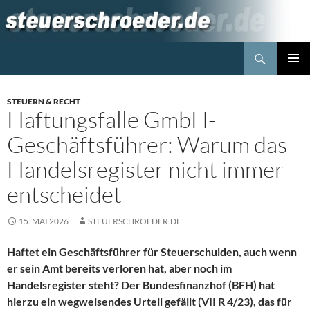
Zum
Inhalt
springen
Suchen
Steuerblog www.steuerschroeder.de
PRIMÄR
MENÜ
STEUERN & RECHT
Haftungsfalle GmbH-
Geschäftsführer: Warum das
Handelsregister nicht immer
entscheidet
15. MAI 2026
STEUERSCHROEDER.DE
Haftet ein Geschäftsführer für Steuerschulden, auch wenn
er sein Amt bereits verloren hat, aber noch im
Handelsregister steht? Der Bundesfinanzhof (BFH) hat
hierzu ein wegweisendes Urteil gefällt (VII R 4/23), das für