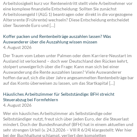
Arbeitslosigkeit kurz vor Renteneintritt stellt viele Arbeitnehmer vor
eine komplexe finanzielle Entscheidung: Sollten Sie zunächst
Arbeitslosengeld I (ALG 1) beantragen oder direkt in die vorgezogene
Altersrente (Frührente) wechseln? Diese Entscheidung entscheidet
über Tausende Euro und […]
Koffer packen und Rentenbeiträge auszahlen lassen? Was
Auswanderer über die Auszahlung wissen müssen
4. August 2026
Der Traum vom Leben unter Palmen oder dem Karriere-Neustart im
Ausland ist verlockend – doch wer Deutschland den Rücken kehrt,
stolpert unweigerlich über die Frage: Kann man sich bei einer
Auswanderung die Rente auszahlen lassen? Viele Auswanderer
hoffen darauf, sich die über Jahre angesammelten Rentenbeiträge bar
auf das Konto überweisen zu lassen, um das Startkapital […]
Häusliches Arbeitszimmer für Selbstständige: BFH streicht
Steuerabzug bei Formfehlern
4. August 2026
Wer ein häusliches Arbeitszimmer als Selbstständige oder
Selbstständiger nutzt, freut sich über jeden Euro, der die Steuerlast
mindert. Doch der Bundesfinanzhof (BFH) hat in einem aktuellen und
sehr strengen Urteil (v. 24.3.2026 – VIII R 6/24) klargestellt: Wer hier
bei der Buchhaltung schlampt, verliert den kompletten