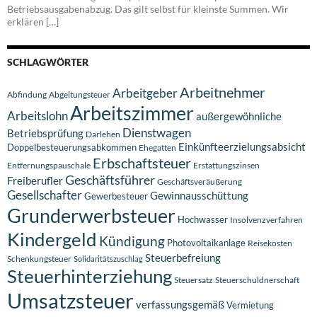
Betriebsausgabenabzug. Das gilt selbst für kleinste Summen. Wir
erklären […]
SCHLAGWÖRTER
Arbeitnehmer
Arbeitgeber
Abfindung
Abgeltungsteuer
Arbeitszimmer
Arbeitslohn
außergewöhnliche
Dienstwagen
Betriebsprüfung
Darlehen
Einkünfteerzielungsabsicht
Doppelbesteuerungsabkommen
Ehegatten
Erbschaftsteuer
Entfernungspauschale
Erstattungszinsen
Geschäftsführer
Freiberufler
Geschäftsveräußerung
Gesellschafter
Gewinnausschüttung
Gewerbesteuer
Grunderwerbsteuer
Hochwasser
Insolvenzverfahren
Kindergeld
Kündigung
Photovoltaikanlage
Reisekosten
Steuerbefreiung
Schenkungsteuer
Solidaritätszuschlag
Steuerhinterziehung
Steuersatz
Steuerschuldnerschaft
Umsatzsteuer
verfassungsgemäß
Vermietung