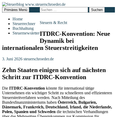
Zum
Inhalt
Suchen
Suchen
Primäres Menü
springen
nach:
Steuerblog
Home
Steuern & Recht
Steuerrechner
www.steuerschroeder.de
Buchhaltung
ITDRC-Konvention: Neue
Steuernewsletter
Dynamik bei
internationalen Steuerstreitigkeiten
3. Juni 2026
steuerschroeder.de
Zehn Staaten einigen sich auf nächsten
Schritt zur ITDRC-Konvention
Die
ITDRC-Konvention
könnte für international tätige
Unternehmen ein wichtiger Schritt zu schnelleren und effizienteren
Steuerstreitverfahren werden. Nach Mitteilung des
Bundesfinanzministeriums haben
Österreich, Bulgarien,
Dänemark, Frankreich, Deutschland, Irland, die Niederlande,
Polen, Spanien und Schweden
die technischen Verhandlungen
über das Mehrseitige Übereinkommen zur Kommission für