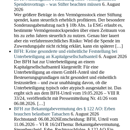
Spendenvortrags – was Stifter beachten müssen
6. August
2026
Wer größere Beträge in den Vermögensstock einer Stiftung
spendet, kann steuerlich erheblich profitieren. Der besondere
Sonderausgabenabzug nach § 10b Abs. 1a EStG erlaubt es,
bestimmte Vermögensstockspenden über einen Zeitraum von
bis zu zehn Jahren steuerlich zu nutzen. Genau hier lauert
aber ein verfahrensrechtliches Risiko: Wird die Spende im
Zuwendungsjahr nicht richtig erklärt, kann ein späterer […]
BFH: Keine gesonderte und einheitliche Feststellung bei
Unterbeteiligung an Kapitalgesellschaftsanteil
6. August 2026
Der BFH hat zur Unterbeteiligung an einem
Kapitalgesellschaftsanteil klargestellt: Für eine
Unterbeteiligung an einem GmbH-Anteil sind die
Besteuerungsgrundlagen nicht gesondert und einheitlich
festzustellen – und zwar unabhängig davon, ob die
Unterbeteiligung typisch oder atypisch ausgestaltet ist. Das
ergibt sich aus dem BFH-Urteil vom 19.05.2026 – VIII R
33/24, veröffentlicht mit Pressemitteilung Nr. 41/26 vom
06.08.2026. […]
BFH zur Bekanntgabevermutung des § 122 AO: Erben
brauchen belastbare Tatsachen
6. August 2026
Rechtsstand: 06.08.2026Entscheidung: BFH, Urteil vom
11.06.2026 – VI R 16/24Thema: Bekanntgabevermutung,
Steuerbescheid, Erbe, Rechtsnachfolge, § 122 AO Ein