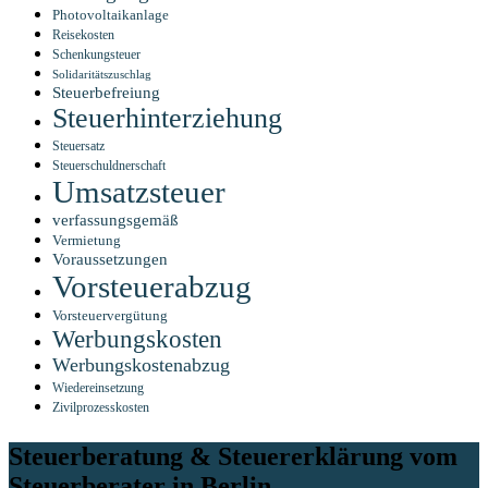
Photovoltaikanlage
Reisekosten
Schenkungsteuer
Solidaritätszuschlag
Steuerbefreiung
Steuerhinterziehung
Steuersatz
Steuerschuldnerschaft
Umsatzsteuer
verfassungsgemäß
Vermietung
Voraussetzungen
Vorsteuerabzug
Vorsteuervergütung
Werbungskosten
Werbungskostenabzug
Wiedereinsetzung
Zivilprozesskosten
Steuerberatung & Steuererklärung vom
Steuern & Recht vom Steuerberater M.
Steuerberater in Berlin