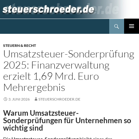
Zum
Inhalt
springen
Suchen
Steuerblog www.steuerschroeder.de
PRIMÄR
MENÜ
STEUERN & RECHT
Umsatzsteuer-Sonderprüfung
2025: Finanzverwaltung
erzielt 1,69 Mrd. Euro
Mehrergebnis
3. JUNI 2026
STEUERSCHROEDER.DE
Warum Umsatzsteuer-
Sonderprüfungen für Unternehmen so
wichtig sind
Die
Umsatzsteuer-Sonderprüfung
bleibt eines der