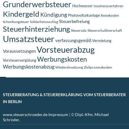
Grunderwerbsteuer
Hochwasser
Insolvenzverfahren
Kindergeld
Kündigung
Photovoltaikanlage
Reisekosten
Steuerbefreiung
Schenkungsteuer
Solidaritätszuschlag
Steuerhinterziehung
Steuersatz
Steuerschuldnerschaft
Umsatzsteuer
verfassungsgemäß
Vermietung
Vorsteuerabzug
Voraussetzungen
Werbungskosten
Vorsteuervergütung
Werbungskostenabzug
Wiedereinsetzung
Zivilprozesskosten
STEUERBERATUNG & STEUERERKLÄRUNG VOM STEUERBERATER
IN BERLIN
www.steuerschroeder.de
Impressum
| ©
Dipl.-Kfm. Michael
Schröder,