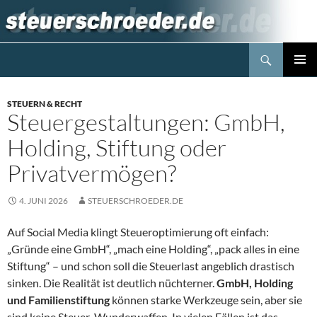
Zum
Inhalt
springen
Suchen
Steuerblog www.steuerschroeder.de
PRIMÄR
MENÜ
STEUERN & RECHT
Steuergestaltungen: GmbH,
Holding, Stiftung oder
Privatvermögen?
4. JUNI 2026
STEUERSCHROEDER.DE
Auf Social Media klingt Steueroptimierung oft einfach:
„Gründe eine GmbH“, „mach eine Holding“, „pack alles in eine
Stiftung“ – und schon soll die Steuerlast angeblich drastisch
sinken. Die Realität ist deutlich nüchterner.
GmbH, Holding
und Familienstiftung
können starke Werkzeuge sein, aber sie
sind keine Steuer-Wunderwaffen. In vielen Fällen ist das