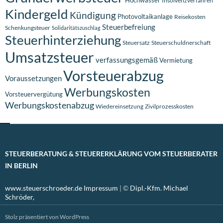
Insolvenzverfahren
Kindergeld
Kündigung
Photovoltaikanlage
Reisekosten
Steuerbefreiung
Schenkungsteuer
Solidaritätszuschlag
Steuerhinterziehung
Steuersatz
Steuerschuldnerschaft
Umsatzsteuer
verfassungsgemäß
Vermietung
Vorsteuerabzug
Voraussetzungen
Werbungskosten
Vorsteuervergütung
Werbungskostenabzug
Wiedereinsetzung
Zivilprozesskosten
STEUERBERATUNG & STEUERERKLÄRUNG VOM STEUERBERATER
IN BERLIN
www.steuerschroeder.de
Impressum
| ©
Dipl.-Kfm. Michael
Schröder,
Stolz präsentiert von WordPress