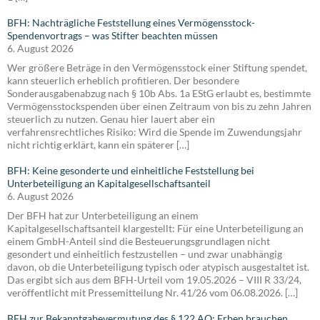
BFH: Nachträgliche Feststellung eines Vermögensstock-
Spendenvortrags – was Stifter beachten müssen
6. August 2026
Wer größere Beträge in den Vermögensstock einer Stiftung spendet,
kann steuerlich erheblich profitieren. Der besondere
Sonderausgabenabzug nach § 10b Abs. 1a EStG erlaubt es, bestimmte
Vermögensstockspenden über einen Zeitraum von bis zu zehn Jahren
steuerlich zu nutzen. Genau hier lauert aber ein
verfahrensrechtliches Risiko: Wird die Spende im Zuwendungsjahr
nicht richtig erklärt, kann ein späterer […]
BFH: Keine gesonderte und einheitliche Feststellung bei
Unterbeteiligung an Kapitalgesellschaftsanteil
6. August 2026
Der BFH hat zur Unterbeteiligung an einem
Kapitalgesellschaftsanteil klargestellt: Für eine Unterbeteiligung an
einem GmbH-Anteil sind die Besteuerungsgrundlagen nicht
gesondert und einheitlich festzustellen – und zwar unabhängig
davon, ob die Unterbeteiligung typisch oder atypisch ausgestaltet ist.
Das ergibt sich aus dem BFH-Urteil vom 19.05.2026 – VIII R 33/24,
veröffentlicht mit Pressemitteilung Nr. 41/26 vom 06.08.2026. […]
BFH zur Bekanntgabevermutung des § 122 AO: Erben brauchen