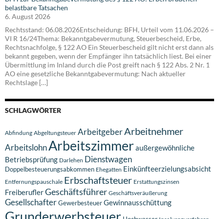
belastbare Tatsachen
6. August 2026
Rechtsstand: 06.08.2026Entscheidung: BFH, Urteil vom 11.06.2026 –
VI R 16/24Thema: Bekanntgabevermutung, Steuerbescheid, Erbe,
Rechtsnachfolge, § 122 AO Ein Steuerbescheid gilt nicht erst dann als
bekannt gegeben, wenn der Empfänger ihn tatsächlich liest. Bei einer
Übermittlung im Inland durch die Post greift nach § 122 Abs. 2 Nr. 1
AO eine gesetzliche Bekanntgabevermutung: Nach aktueller
Rechtslage […]
SCHLAGWÖRTER
Arbeitnehmer
Arbeitgeber
Abfindung
Abgeltungsteuer
Arbeitszimmer
Arbeitslohn
außergewöhnliche
Dienstwagen
Betriebsprüfung
Darlehen
Einkünfteerzielungsabsicht
Doppelbesteuerungsabkommen
Ehegatten
Erbschaftsteuer
Entfernungspauschale
Erstattungszinsen
Geschäftsführer
Freiberufler
Geschäftsveräußerung
Gesellschafter
Gewinnausschüttung
Gewerbesteuer
Grunderwerbsteuer
Hochwasser