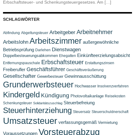
Erbschaftsteuer- und Schenkungsteuergesetzes. Am […]
SCHLAGWÖRTER
Arbeitnehmer
Arbeitgeber
Abfindung
Abgeltungsteuer
Arbeitszimmer
Arbeitslohn
außergewöhnliche
Dienstwagen
Betriebsprüfung
Darlehen
Einkünfteerzielungsabsicht
Doppelbesteuerungsabkommen
Ehegatten
Erbschaftsteuer
Entfernungspauschale
Erstattungszinsen
Geschäftsführer
Freiberufler
Geschäftsveräußerung
Gesellschafter
Gewinnausschüttung
Gewerbesteuer
Grunderwerbsteuer
Hochwasser
Insolvenzverfahren
Kindergeld
Kündigung
Photovoltaikanlage
Reisekosten
Steuerbefreiung
Schenkungsteuer
Solidaritätszuschlag
Steuerhinterziehung
Steuersatz
Steuerschuldnerschaft
Umsatzsteuer
verfassungsgemäß
Vermietung
Vorsteuerabzug
Voraussetzungen