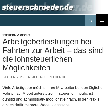
Zum
Inhalt
springen
Suchen
Steuerblog www.steuerschroeder.de
PRIMÄR
MENÜ
STEUERN & RECHT
Arbeitgeberleistungen bei
Fahrten zur Arbeit – das sind
die lohnsteuerlichen
Möglichkeiten
4. JUNI 2026
STEUERSCHROEDER.DE
Viele Arbeitgeber möchten ihre Mitarbeiter bei den täglichen
Fahrten zur Arbeit unterstützen – steuerlich möglichst
günstig und administrativ möglichst einfach. In der Praxis
gibt es dafür mehrere Wege: klassische