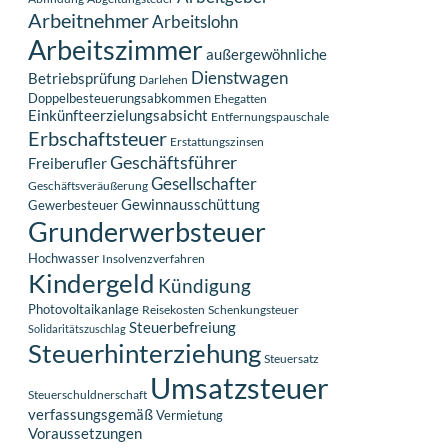
Arbeitnehmer
Arbeitslohn
Arbeitszimmer
außergewöhnliche
Dienstwagen
Betriebsprüfung
Darlehen
Doppelbesteuerungsabkommen
Ehegatten
Einkünfteerzielungsabsicht
Entfernungspauschale
Erbschaftsteuer
Erstattungszinsen
Geschäftsführer
Freiberufler
Gesellschafter
Geschäftsveräußerung
Gewinnausschüttung
Gewerbesteuer
Grunderwerbsteuer
Hochwasser
Insolvenzverfahren
Kindergeld
Kündigung
Photovoltaikanlage
Reisekosten
Schenkungsteuer
Steuerbefreiung
Solidaritätszuschlag
Steuerhinterziehung
Steuersatz
Umsatzsteuer
Steuerschuldnerschaft
verfassungsgemäß
Vermietung
Voraussetzungen