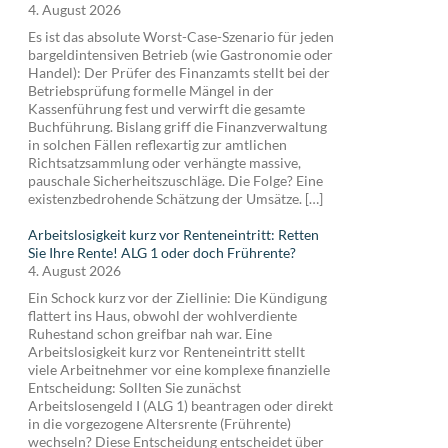
4. August 2026
Es ist das absolute Worst-Case-Szenario für jeden
bargeldintensiven Betrieb (wie Gastronomie oder
Handel): Der Prüfer des Finanzamts stellt bei der
Betriebsprüfung formelle Mängel in der
Kassenführung fest und verwirft die gesamte
Buchführung. Bislang griff die Finanzverwaltung
in solchen Fällen reflexartig zur amtlichen
Richtsatzsammlung oder verhängte massive,
pauschale Sicherheitszuschläge. Die Folge? Eine
existenzbedrohende Schätzung der Umsätze. […]
Arbeitslosigkeit kurz vor Renteneintritt: Retten
Sie Ihre Rente! ALG 1 oder doch Frührente?
4. August 2026
Ein Schock kurz vor der Ziellinie: Die Kündigung
flattert ins Haus, obwohl der wohlverdiente
Ruhestand schon greifbar nah war. Eine
Arbeitslosigkeit kurz vor Renteneintritt stellt
viele Arbeitnehmer vor eine komplexe finanzielle
Entscheidung: Sollten Sie zunächst
Arbeitslosengeld I (ALG 1) beantragen oder direkt
in die vorgezogene Altersrente (Frührente)
wechseln? Diese Entscheidung entscheidet über