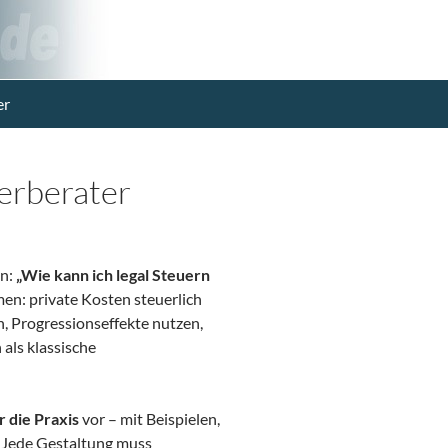
er
erberater
en:
„Wie kann ich legal Steuern
en: private Kosten steuerlich
, Progressionseffekte nutzen,
 als klassische
 die Praxis
vor – mit Beispielen,
: Jede Gestaltung muss