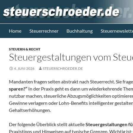
Zum
Inhalt
springen
Suchen
Steuerblog www.steuerschroeder.de
Home
Steuerrechner
Buchhaltung
Steuernewslett
Steuern &
Recht vom
STEUERN & RECHT
Steuerberater
Steuergestaltungen vom Steu
M. Schröder
Berlin
4. JUNI 2026
STEUERSCHROEDER.DE
Mandanten fragen selten abstrakt nach Steuerrecht. Sie frag
sparen?“
In der Praxis geht es dann um wiederkehrende Them
nutzbar machen, steuerliche Abzugsmöglichkeiten optimieren
Gewinne verlagern oder Lohn-Benefits intelligenter gestalten
Gehaltserhöhungen.
Der folgende Überblick stellt aktuelle
Steuergestaltungen für
Praxistipps und Hinweisen auf typische Grenzen. Wichtig ist