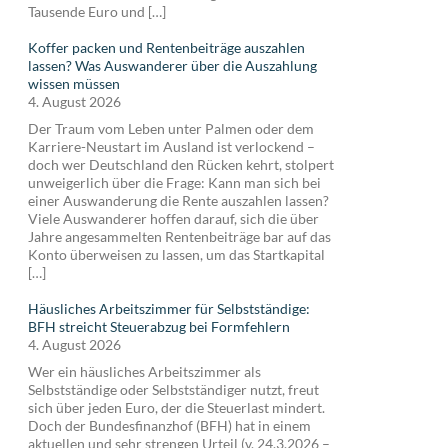
Tausende Euro und […]
Koffer packen und Rentenbeiträge auszahlen
lassen? Was Auswanderer über die Auszahlung
wissen müssen
4. August 2026
Der Traum vom Leben unter Palmen oder dem
Karriere-Neustart im Ausland ist verlockend –
doch wer Deutschland den Rücken kehrt, stolpert
unweigerlich über die Frage: Kann man sich bei
einer Auswanderung die Rente auszahlen lassen?
Viele Auswanderer hoffen darauf, sich die über
Jahre angesammelten Rentenbeiträge bar auf das
Konto überweisen zu lassen, um das Startkapital
[…]
Häusliches Arbeitszimmer für Selbstständige:
BFH streicht Steuerabzug bei Formfehlern
4. August 2026
Wer ein häusliches Arbeitszimmer als
Selbstständige oder Selbstständiger nutzt, freut
sich über jeden Euro, der die Steuerlast mindert.
Doch der Bundesfinanzhof (BFH) hat in einem
aktuellen und sehr strengen Urteil (v. 24.3.2026 –