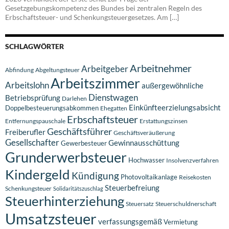
Gesetzgebungskompetenz des Bundes bei zentralen Regeln des
Erbschaftsteuer- und Schenkungsteuergesetzes. Am […]
SCHLAGWÖRTER
Arbeitnehmer
Arbeitgeber
Abfindung
Abgeltungsteuer
Arbeitszimmer
Arbeitslohn
außergewöhnliche
Dienstwagen
Betriebsprüfung
Darlehen
Einkünfteerzielungsabsicht
Doppelbesteuerungsabkommen
Ehegatten
Erbschaftsteuer
Entfernungspauschale
Erstattungszinsen
Geschäftsführer
Freiberufler
Geschäftsveräußerung
Gesellschafter
Gewinnausschüttung
Gewerbesteuer
Grunderwerbsteuer
Hochwasser
Insolvenzverfahren
Kindergeld
Kündigung
Photovoltaikanlage
Reisekosten
Steuerbefreiung
Schenkungsteuer
Solidaritätszuschlag
Steuerhinterziehung
Steuersatz
Steuerschuldnerschaft
Umsatzsteuer
verfassungsgemäß
Vermietung