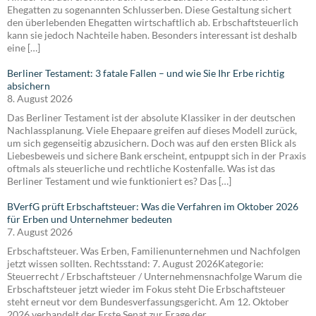
Ehegatten zu sogenannten Schlusserben. Diese Gestaltung sichert
den überlebenden Ehegatten wirtschaftlich ab. Erbschaftsteuerlich
kann sie jedoch Nachteile haben. Besonders interessant ist deshalb
eine […]
Berliner Testament: 3 fatale Fallen – und wie Sie Ihr Erbe richtig
absichern
8. August 2026
Das Berliner Testament ist der absolute Klassiker in der deutschen
Nachlassplanung. Viele Ehepaare greifen auf dieses Modell zurück,
um sich gegenseitig abzusichern. Doch was auf den ersten Blick als
Liebesbeweis und sichere Bank erscheint, entpuppt sich in der Praxis
oftmals als steuerliche und rechtliche Kostenfalle. Was ist das
Berliner Testament und wie funktioniert es? Das […]
BVerfG prüft Erbschaftsteuer: Was die Verfahren im Oktober 2026
für Erben und Unternehmer bedeuten
7. August 2026
Erbschaftsteuer. Was Erben, Familienunternehmen und Nachfolgen
jetzt wissen sollten. Rechtsstand: 7. August 2026Kategorie:
Steuerrecht / Erbschaftsteuer / Unternehmensnachfolge Warum die
Erbschaftsteuer jetzt wieder im Fokus steht Die Erbschaftsteuer
steht erneut vor dem Bundesverfassungsgericht. Am 12. Oktober
2026 verhandelt der Erste Senat zur Frage der