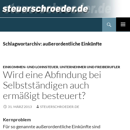
Zum
Inhalt
springen
Suchen
Steuerblog www.steuerschroeder.de
PRIMÄR
MENÜ
Schlagwortarchiv: außerordentliche Einkünfte
EINKOMMEN- UND LOHNSTEUER
,
UNTERNEHMER UND FREIBERUFLER
Wird eine Abfindung bei
Selbstständigen auch
ermäßigt besteuert?
31. MÄRZ 2013
STEUERSCHROEDER.DE
Kernproblem
Für so genannte außerordentliche Einkünfte sind