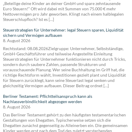
„Beteilige deine Kinder an deiner GmbH und spare zehntausende
Euro Steuern!“ Oft wird dabei mit Summen von 75.000 € mehr
Nettovermögen pro Jahr geworben. Klingt nach einem halblegalen
Steuerschlupfloch? Ist es […]
Steuerstrategien für Unternehmer: legal Steuern sparen, Liquidität
sichern und Vermögen aufbauen
8. August 2026
Rechtsstand: 08.08.2026Zielgruppe: Unternehmer, Selbstständige,
GmbH-Geschäftsführer und teilweise Angestellte Einleitung
Steuerstrategien für Unternehmer funktionieren nicht durch Tricks,
sondern durch saubere Zahlen, passende Strukturen und
vorausschauende Planung. Wer seine Buchhaltung im Griff hat, die
richtige Rechtsform wählt, Investitionen gezielt plant und Liquidität
für Steuern zurücklegt, kann seine Steuerlast legal senken und
gleichzeitig Vermögen aufbauen. Dieser Beitrag ordnet […]
Berliner Testament: Pflichtteilsanspruch kann als
Nachlassverbindlichkeit abgezogen werden
8. August 2026
Das Berliner Testament gehört zu den häufigsten testamentarischen
Gestaltungen von Ehegatten. Typischerweise setzen sich die
Ehegatten zunächst gegenseitig zu Alleinerben ein. Die gemeinsamen
Kinder werden erst nach dem Tod des zuletzt versterbenden