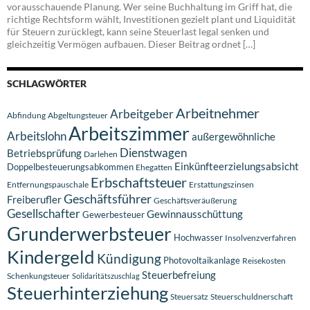
vorausschauende Planung. Wer seine Buchhaltung im Griff hat, die
richtige Rechtsform wählt, Investitionen gezielt plant und Liquidität
für Steuern zurücklegt, kann seine Steuerlast legal senken und
gleichzeitig Vermögen aufbauen. Dieser Beitrag ordnet […]
SCHLAGWÖRTER
Arbeitnehmer
Arbeitgeber
Abfindung
Abgeltungsteuer
Arbeitszimmer
Arbeitslohn
außergewöhnliche
Dienstwagen
Betriebsprüfung
Darlehen
Einkünfteerzielungsabsicht
Doppelbesteuerungsabkommen
Ehegatten
Erbschaftsteuer
Entfernungspauschale
Erstattungszinsen
Geschäftsführer
Freiberufler
Geschäftsveräußerung
Gesellschafter
Gewinnausschüttung
Gewerbesteuer
Grunderwerbsteuer
Hochwasser
Insolvenzverfahren
Kindergeld
Kündigung
Photovoltaikanlage
Reisekosten
Steuerbefreiung
Schenkungsteuer
Solidaritätszuschlag
Steuerhinterziehung
Steuersatz
Steuerschuldnerschaft