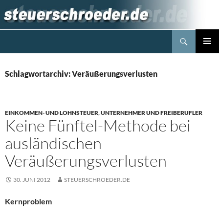
Zum
Inhalt
springen
Suchen
Steuerblog www.steuerschroeder.de
PRIMÄR
MENÜ
Schlagwortarchiv: Veräußerungsverlusten
EINKOMMEN- UND LOHNSTEUER
,
UNTERNEHMER UND FREIBERUFLER
Keine Fünftel-Methode bei
ausländischen
Veräußerungsverlusten
30. JUNI 2012
STEUERSCHROEDER.DE
Kernproblem