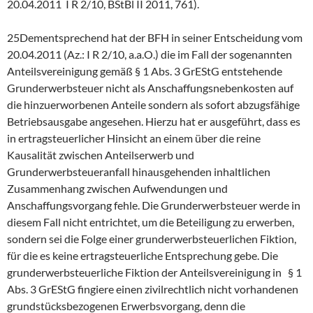
20.04.2011 I R 2/10, BStBl II 2011, 761).
25Dementsprechend hat der BFH in seiner Entscheidung vom
20.04.2011 (Az.: I R 2/10, a.a.O.) die im Fall der sogenannten
Anteilsvereinigung gemäß § 1 Abs. 3 GrEStG entstehende
Grunderwerbsteuer nicht als Anschaffungsnebenkosten auf
die hinzuerworbenen Anteile sondern als sofort abzugsfähige
Betriebsausgabe angesehen. Hierzu hat er ausgeführt, dass es
in ertragsteuerlicher Hinsicht an einem über die reine
Kausalität zwischen Anteilserwerb und
Grunderwerbsteueranfall hinausgehenden inhaltlichen
Zusammenhang zwischen Aufwendungen und
Anschaffungsvorgang fehle. Die Grunderwerbsteuer werde in
diesem Fall nicht entrichtet, um die Beteiligung zu erwerben,
sondern sei die Folge einer grunderwerbsteuerlichen Fiktion,
für die es keine ertragsteuerliche Entsprechung gebe. Die
grunderwerbsteuerliche Fiktion der Anteilsvereinigung in § 1
Abs. 3 GrEStG fingiere einen zivilrechtlich nicht vorhandenen
grundstücksbezogenen Erwerbsvorgang, denn die