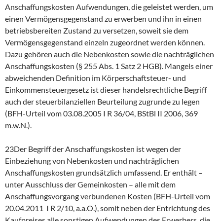
Anschaffungskosten Aufwendungen, die geleistet werden, um
einen Vermögensgegenstand zu erwerben und ihn in einen
betriebsbereiten Zustand zu versetzen, soweit sie dem
Vermögensgegenstand einzeln zugeordnet werden können.
Dazu gehören auch die Nebenkosten sowie die nachträglichen
Anschaffungskosten (§ 255 Abs. 1 Satz 2 HGB). Mangels einer
abweichenden Definition im Körperschaftsteuer- und
Einkommensteuergesetz ist dieser handelsrechtliche Begriff
auch der steuerbilanziellen Beurteilung zugrunde zu legen
(BFH-Urteil vom 03.08.2005 I R 36/04, BStBl II 2006, 369
m.w.N.).
23Der Begriff der Anschaffungskosten ist wegen der
Einbeziehung von Nebenkosten und nachträglichen
Anschaffungskosten grundsätzlich umfassend. Er enthält –
unter Ausschluss der Gemeinkosten – alle mit dem
Anschaffungsvorgang verbundenen Kosten (BFH-Urteil vom
20.04.2011 I R 2/10, a.a.O.), somit neben der Entrichtung des
Kaufpreises alle sonstigen Aufwendungen des Erwerbers, die