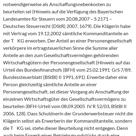
notwendigerweise als Anschaffungsnebenkosten zu
beurteilen sei (Hinweis auf die Verfügung des Bayerischen
Landesamtes für Steuern vom 20.08.2007 – S 2171 –
Deutsches Steuerrecht (DStR) 2007, 1679). Die Klägerin habe
mit Vertrag vom 19.12.2002 sämtliche Kommanditanteile an
der T KG erworben. Der Anteil an einer Personengesellschaft
verkörpere im ertragsteuerlichen Sinne die Summe aller
Anteile an den zum Gesellschaftsvermögen gehörenden
Wirtschaftsgütern der Personengesellschaft (Hinweis auf das
Urteil des Bundesfinanzhofs (BFH) vom 25.02.1991 GrS 7/89,
Bundessteuerblatt (BStBl) II 1991, 691). Erwerbe daher eine
Person gleichzeitig sämtliche Anteile an einer
Personengesellschaft, sei dieser Vorgang als Anschaffung der
einzelnen Wirtschaftsgüter des Gesellschaftsvermögens zu
beurteilen (BFH-Urteil vom 08.09.2005 IV R 52/03, BStBl II
2006, 128). Dass Schuldnerin der Grunderwerbsteuer nicht die
Klägerin selbst als Erwerberin der Kommanditanteile, sondern
die T KG sei, stehe dieser Beurteilung nicht entgegen. Denn
auch beim Erwerb eines Betriebsgrundstücks durch eine