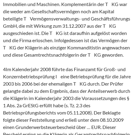
Immobilien und Maschinen. Komplementärin der T KG war
die weder am Gesellschaftsvermögen noch am Kapital
beteiligte T Vermögensverwaltungs- und Geschäftsführungs
GmbH, die mit Wirkung zum 31.12.2007 aus der T KG
ausgeschieden ist. Die T KG ist daraufhin aufgelöst worden
und die Firma erloschen. Infolgedessen ist das Vermögen der
T KG der Klägerin als einziger Kommanditistin angewachsen
und diese Gesamtrechtsnachfolgerin der T KG geworden.
4Im Kalenderjahr 2008 führte das Finanzamt für Groß- und
Konzernbetriebsprüfung I eine Betriebsprüfung für die Jahre
2003 bis 2006 bei der ehemaligen T KG durch. Der Prüfer
gelangte dabei zu dem Ergebnis, dass der Anteilserwerb durch
die Klägerin im Kalenderjahr 2003 die Voraussetzungen des §
1 Abs. 2a GrEStG erfüllt habe (s. Tz. 2.3 des
Betriebsprüfungsberichts vom 05.11.2008). Der Beklagte
folgte dieser Feststellung und erließ unter dem 08.10.2009
einen Grunderwerbsteuerbescheid über … EUR. Dieser
Bescheid erging an die Klägerin als Gesamtrechtsnachfolgerin