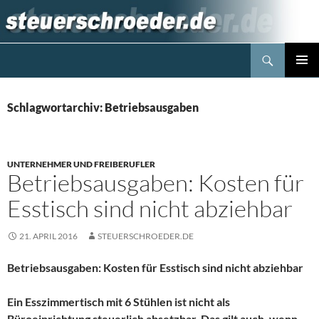
Zum
Inhalt
springen
Suchen
Steuerblog www.steuerschroeder.de
PRIMÄR
MENÜ
Schlagwortarchiv: Betriebsausgaben
UNTERNEHMER UND FREIBERUFLER
Betriebsausgaben: Kosten für
Esstisch sind nicht abziehbar
21. APRIL 2016
STEUERSCHROEDER.DE
Betriebsausgaben: Kosten für Esstisch sind nicht abziehbar
Ein Esszimmertisch mit 6 Stühlen ist nicht als
Büroeinrichtung steuerlich absetzbar. Das gilt auch, wenn