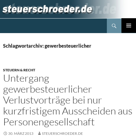
Zum
Inhalt
springen
Suchen
Steuerblog www.steuerschroeder.de
PRIMÄR
MENÜ
Schlagwortarchiv: gewerbesteuerlicher
STEUERN & RECHT
Untergang
gewerbesteuerlicher
Verlustvorträge bei nur
kurzfristigem Ausscheiden aus
Personengesellschaft
30. MÄRZ 2013
STEUERSCHROEDER.DE