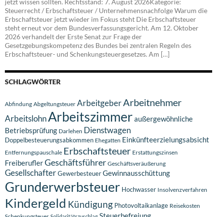
jetzt wissen sollten. Rechtsstand: 7. August 2026Kategorie:
Steuerrecht / Erbschaftsteuer / Unternehmensnachfolge Warum die
Erbschaftsteuer jetzt wieder im Fokus steht Die Erbschaftsteuer
steht erneut vor dem Bundesverfassungsgericht. Am 12. Oktober
2026 verhandelt der Erste Senat zur Frage der
Gesetzgebungskompetenz des Bundes bei zentralen Regeln des
Erbschaftsteuer- und Schenkungsteuergesetzes. Am […]
SCHLAGWÖRTER
Arbeitnehmer
Arbeitgeber
Abfindung
Abgeltungsteuer
Arbeitszimmer
Arbeitslohn
außergewöhnliche
Dienstwagen
Betriebsprüfung
Darlehen
Einkünfteerzielungsabsicht
Doppelbesteuerungsabkommen
Ehegatten
Erbschaftsteuer
Entfernungspauschale
Erstattungszinsen
Geschäftsführer
Freiberufler
Geschäftsveräußerung
Gesellschafter
Gewinnausschüttung
Gewerbesteuer
Grunderwerbsteuer
Hochwasser
Insolvenzverfahren
Kindergeld
Kündigung
Photovoltaikanlage
Reisekosten
Steuerbefreiung
Schenkungsteuer
Solidaritätszuschlag