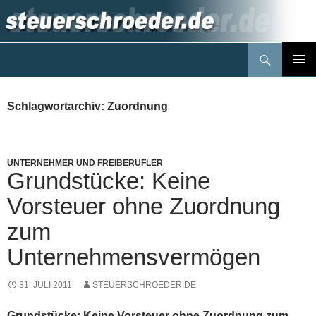
Zum
Inhalt
springen
Suchen
Steuerblog www.steuerschroeder.de
PRIMÄR
MENÜ
Schlagwortarchiv: Zuordnung
UNTERNEHMER UND FREIBERUFLER
Grundstücke: Keine
Vorsteuer ohne Zuordnung
zum
Unternehmensvermögen
31. JULI 2011
STEUERSCHROEDER.DE
Grundstücke: Keine Vorsteuer ohne Zuordnung zum