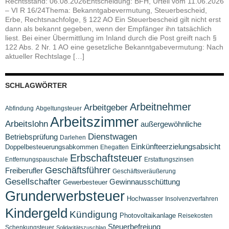
Rechtsstand: 06.08.2026Entscheidung: BFH, Urteil vom 11.06.2026
– VI R 16/24Thema: Bekanntgabevermutung, Steuerbescheid,
Erbe, Rechtsnachfolge, § 122 AO Ein Steuerbescheid gilt nicht erst
dann als bekannt gegeben, wenn der Empfänger ihn tatsächlich
liest. Bei einer Übermittlung im Inland durch die Post greift nach §
122 Abs. 2 Nr. 1 AO eine gesetzliche Bekanntgabevermutung: Nach
aktueller Rechtslage […]
SCHLAGWÖRTER
Arbeitnehmer
Arbeitgeber
Abfindung
Abgeltungsteuer
Arbeitszimmer
Arbeitslohn
außergewöhnliche
Dienstwagen
Betriebsprüfung
Darlehen
Einkünfteerzielungsabsicht
Doppelbesteuerungsabkommen
Ehegatten
Erbschaftsteuer
Entfernungspauschale
Erstattungszinsen
Geschäftsführer
Freiberufler
Geschäftsveräußerung
Gesellschafter
Gewinnausschüttung
Gewerbesteuer
Grunderwerbsteuer
Hochwasser
Insolvenzverfahren
Kindergeld
Kündigung
Photovoltaikanlage
Reisekosten
Steuerbefreiung
Schenkungsteuer
Solidaritätszuschlag