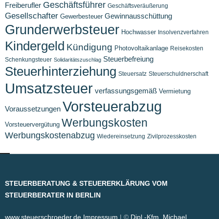
Geschäftsführer
Freiberufler
Geschäftsveräußerung
Gesellschafter
Gewinnausschüttung
Gewerbesteuer
Grunderwerbsteuer
Hochwasser
Insolvenzverfahren
Kindergeld
Kündigung
Photovoltaikanlage
Reisekosten
Steuerbefreiung
Schenkungsteuer
Solidaritätszuschlag
Steuerhinterziehung
Steuersatz
Steuerschuldnerschaft
Umsatzsteuer
verfassungsgemäß
Vermietung
Vorsteuerabzug
Voraussetzungen
Werbungskosten
Vorsteuervergütung
Werbungskostenabzug
Wiedereinsetzung
Zivilprozesskosten
STEUERBERATUNG & STEUERERKLÄRUNG VOM
STEUERBERATER IN BERLIN
www.steuerschroeder.de
Impressum
| ©
Dipl.-Kfm. Michael