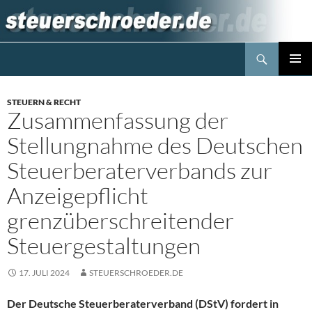
Zum
Inhalt
springen
Suchen
Steuerblog www.steuerschroeder.de
PRIMÄR
MENÜ
STEUERN & RECHT
Zusammenfassung der
Stellungnahme des Deutschen
Steuerberaterverbands zur
Anzeigepflicht
grenzüberschreitender
Steuergestaltungen
17. JULI 2024
STEUERSCHROEDER.DE
Der Deutsche Steuerberaterverband (DStV) fordert in