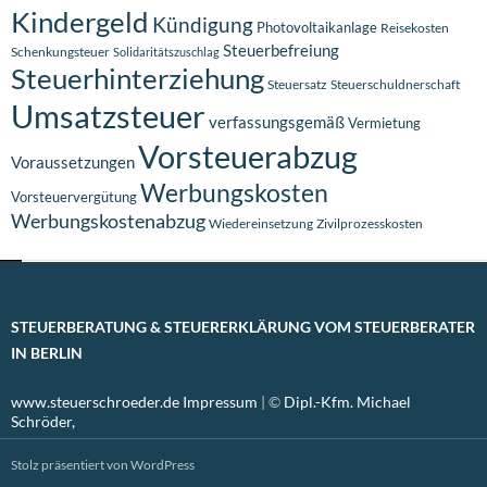
Kindergeld
Kündigung
Photovoltaikanlage
Reisekosten
Steuerbefreiung
Schenkungsteuer
Solidaritätszuschlag
Steuerhinterziehung
Steuersatz
Steuerschuldnerschaft
Umsatzsteuer
verfassungsgemäß
Vermietung
Vorsteuerabzug
Voraussetzungen
Werbungskosten
Vorsteuervergütung
Werbungskostenabzug
Wiedereinsetzung
Zivilprozesskosten
STEUERBERATUNG & STEUERERKLÄRUNG VOM STEUERBERATER
IN BERLIN
www.steuerschroeder.de
Impressum
| ©
Dipl.-Kfm. Michael
Schröder,
Stolz präsentiert von WordPress