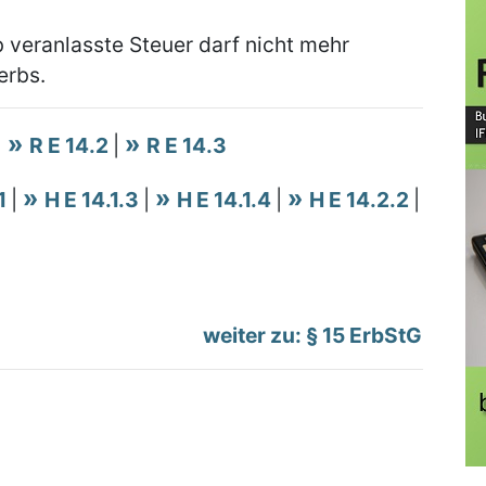
 veranlasste Steuer darf nicht mehr
erbs.
|
R E 14.2
|
R E 14.3
.1
|
H E 14.1.3
|
H E 14.1.4
|
H E 14.2.2
|
weiter zu: § 15 ErbStG