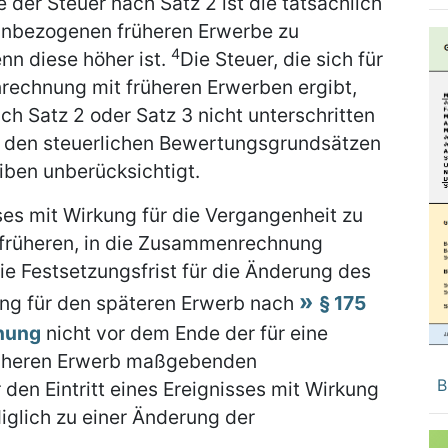
e der Steuer nach Satz 2 ist die tatsächlich
inbezogenen früheren Erwerbe zu
4
nn diese höher ist.
Die Steuer, die sich für
echnung mit früheren Erwerben ergibt,
h Satz 2 oder Satz 3 nicht unterschritten
ch den steuerlichen Bewertungsgrundsätzen
eiben unberücksichtigt.
sses mit Wirkung für die Vergangenheit zu
 früheren, in die Zusammenrechnung
e Festsetzungsfrist für die Änderung des
ung für den späteren Erwerb nach
§ 175
dnung
nicht vor dem Ende der für eine
rüheren Erwerb maßgebenden
B
r den Eintritt eines Ereignisses mit Wirkung
diglich zu einer Änderung der