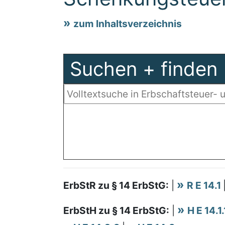
zum Inhaltsverzeichnis
Suchen + finden
ErbStR zu § 14 ErbStG:
|
R E 14.1
ErbStH zu § 14 ErbStG:
|
H E 14.1