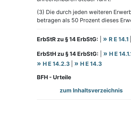
(3) Die durch jeden weiteren Erwerb
betragen als 50 Prozent dieses Erw
ErbStR zu § 14 ErbStG:
|
R E 14.1
ErbStH zu § 14 ErbStG:
|
H E 14.1
H E 14.2.3
|
H E 14.3
BFH - Urteile
zum Inhaltsverzeichnis