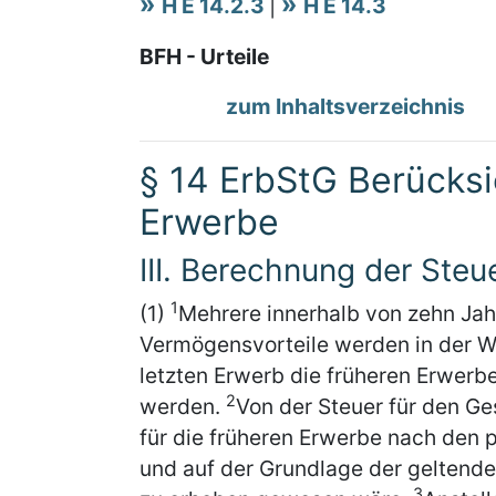
H E 14.2.3
|
H E 14.3
BFH - Urteile
zum Inhaltsverzeichnis
§ 14 ErbStG Berücksi
Erwerbe
III. Berechnung der Steu
1
(1)
Mehrere innerhalb von zehn Jah
Vermögensvorteile werden in der 
letzten Erwerb die früheren Erwerb
2
werden.
Von der Steuer für den G
für die früheren Erwerbe nach den 
und auf der Grundlage der geltenden
3