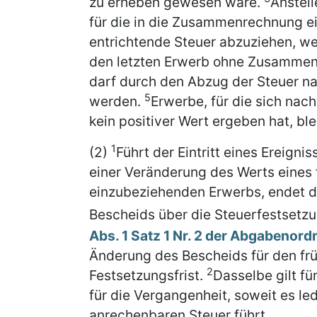
zu erheben gewesen wäre.
Anstell
für die in die Zusammenrechnung e
entrichtende Steuer abzuziehen, we
den letzten Erwerb ohne Zusammenr
darf durch den Abzug der Steuer nac
5
werden.
Erwerbe, für die sich na
kein positiver Wert ergeben hat, bl
1
(2)
Führt der Eintritt eines Ereigni
einer Veränderung des Werts eines
einzubeziehenden Erwerbs, endet di
Bescheids über die Steuerfestsetz
Abs. 1 Satz 1 Nr. 2 der Abgabenor
Änderung des Bescheids für den f
2
Festsetzungsfrist.
Dasselbe gilt fü
für die Vergangenheit, soweit es le
anrechenbaren Steuer führt.