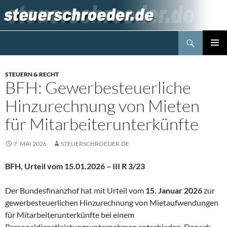
Zum
Inhalt
springen
Suchen
Steuerblog www.steuerschroeder.de
PRIMÄR
MENÜ
STEUERN & RECHT
BFH: Gewerbesteuerliche
Hinzurechnung von Mieten
für Mitarbeiterunterkünfte
7. MAI 2026
STEUERSCHROEDER.DE
BFH, Urteil vom 15.01.2026 – III R 3/23
Der Bundesfinanzhof hat mit Urteil vom
15. Januar 2026
zur
gewerbesteuerlichen Hinzurechnung von Mietaufwendungen
für Mitarbeiterunterkünfte bei einem
Personaldienstleistungsunternehmen entschieden. Danach