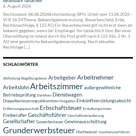
belastbare Tatsachen
6. August 2026
Rechtsstand: 06.08.2026Entscheidung: BFH, Urteil vom 11.06.2026 –
VI R 16/24Thema: Bekanntgabevermutung, Steuerbescheid, Erbe,
Rechtsnachfolge, § 122 AO Ein Steuerbescheid gilt nicht erst dann als
bekannt gegeben, wenn der Empfänger ihn tatsächlich liest. Bei einer
Übermittlung im Inland durch die Post greift nach § 122 Abs. 2 Nr. 1
AO eine gesetzliche Bekanntgabevermutung: Nach aktueller
Rechtslage […]
SCHLAGWÖRTER
Arbeitnehmer
Arbeitgeber
Abfindung
Abgeltungsteuer
Arbeitszimmer
Arbeitslohn
außergewöhnliche
Dienstwagen
Betriebsprüfung
Darlehen
Einkünfteerzielungsabsicht
Doppelbesteuerungsabkommen
Ehegatten
Erbschaftsteuer
Entfernungspauschale
Erstattungszinsen
Geschäftsführer
Freiberufler
Geschäftsveräußerung
Gesellschafter
Gewinnausschüttung
Gewerbesteuer
Grunderwerbsteuer
Hochwasser
Insolvenzverfahren