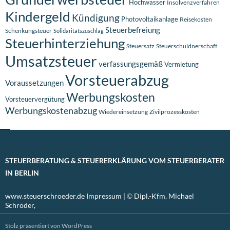
Hochwasser
Insolvenzverfahren
Kindergeld
Kündigung
Photovoltaikanlage
Reisekosten
Steuerbefreiung
Schenkungsteuer
Solidaritätszuschlag
Steuerhinterziehung
Steuersatz
Steuerschuldnerschaft
Umsatzsteuer
verfassungsgemäß
Vermietung
Vorsteuerabzug
Voraussetzungen
Werbungskosten
Vorsteuervergütung
Werbungskostenabzug
Wiedereinsetzung
Zivilprozesskosten
STEUERBERATUNG & STEUERERKLÄRUNG VOM STEUERBERATER
IN BERLIN
www.steuerschroeder.de
Impressum
| ©
Dipl.-Kfm. Michael
Schröder,
Stolz präsentiert von WordPress