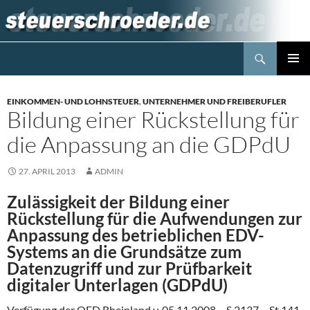
Zum
Inhalt
springen
Suchen
Steuerblog www.steuerschroeder.de
PRIMÄR
MENÜ
EINKOMMEN- UND LOHNSTEUER
,
UNTERNEHMER UND FREIBERUFLER
Bildung einer Rückstellung für
die Anpassung an die GDPdU
27. APRIL 2013
ADMIN
Zulässigkeit der Bildung einer
Rückstellung für die Aufwendungen zur
Anpassung des betrieblichen EDV-
Systems an die Grundsätze zum
Datenzugriff und zur Prüfbarkeit
digitaler Unterlagen (GDPdU)
Verfügung der OFD Rheinland v. 05.11.2008 – S 2137 – St 141