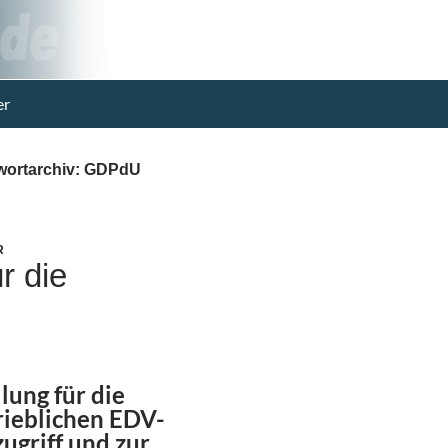
er
wortarchiv: GDPdU
R
r die
lung für die
ieblichen EDV-
ugriff und zur