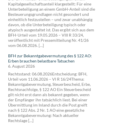
Kapitalgesellschaftsanteil klargestellt: Für eine
Unterbeteiligung an einem GmbH-Anteil sind die
Besteuerungsgrundlagen nicht gesondert und
einheitlich festzustellen – und zwar unabhängig
davon, ob die Unterbeteiligung typisch oder
atypisch ausgestaltet ist. Das ergibt sich aus dem
BFH-Urteil vom 19.05.2026 – VIII R 33/24,
veröffentlicht mit Pressemitteilung Nr. 41/26
vom 06.08.2026. […]
BFH zur Bekanntgabevermutung des § 122 AO:
Erben brauchen belastbare Tatsachen
6. August 2026
Rechtsstand: 06.08.2026Entscheidung: BFH,
Urteil vom 11.06.2026 – VI R 16/24Thema:
Bekanntgabevermutung, Steuerbescheid, Erbe,
Rechtsnachfolge, § 122 AO Ein Steuerbescheid
gilt nicht erst dann als bekannt gegeben, wenn
der Empfänger ihn tatsächlich liest. Bei einer
Übermittlung im Inland durch die Post greift
nach § 122 Abs. 2 Nr. 1 AO eine gesetzliche
Bekanntgabevermutung: Nach aktueller
Rechtslage […]