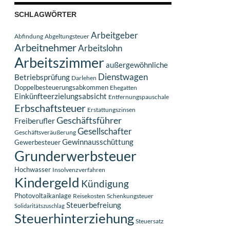
SCHLAGWÖRTER
Arbeitgeber
Abfindung
Abgeltungsteuer
Arbeitnehmer
Arbeitslohn
Arbeitszimmer
außergewöhnliche
Dienstwagen
Betriebsprüfung
Darlehen
Doppelbesteuerungsabkommen
Ehegatten
Einkünfteerzielungsabsicht
Entfernungspauschale
Erbschaftsteuer
Erstattungszinsen
Geschäftsführer
Freiberufler
Gesellschafter
Geschäftsveräußerung
Gewinnausschüttung
Gewerbesteuer
Grunderwerbsteuer
Hochwasser
Insolvenzverfahren
Kindergeld
Kündigung
Photovoltaikanlage
Reisekosten
Schenkungsteuer
Steuerbefreiung
Solidaritätszuschlag
Steuerhinterziehung
Steuersatz