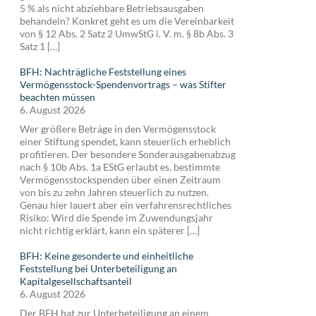
5 % als nicht abziehbare Betriebsausgaben
behandeln? Konkret geht es um die Vereinbarkeit
von § 12 Abs. 2 Satz 2 UmwStG i. V. m. § 8b Abs. 3
Satz 1 […]
BFH: Nachträgliche Feststellung eines
Vermögensstock-Spendenvortrags – was Stifter
beachten müssen
6. August 2026
Wer größere Beträge in den Vermögensstock
einer Stiftung spendet, kann steuerlich erheblich
profitieren. Der besondere Sonderausgabenabzug
nach § 10b Abs. 1a EStG erlaubt es, bestimmte
Vermögensstockspenden über einen Zeitraum
von bis zu zehn Jahren steuerlich zu nutzen.
Genau hier lauert aber ein verfahrensrechtliches
Risiko: Wird die Spende im Zuwendungsjahr
nicht richtig erklärt, kann ein späterer […]
BFH: Keine gesonderte und einheitliche
Feststellung bei Unterbeteiligung an
Kapitalgesellschaftsanteil
6. August 2026
Der BFH hat zur Unterbeteiligung an einem