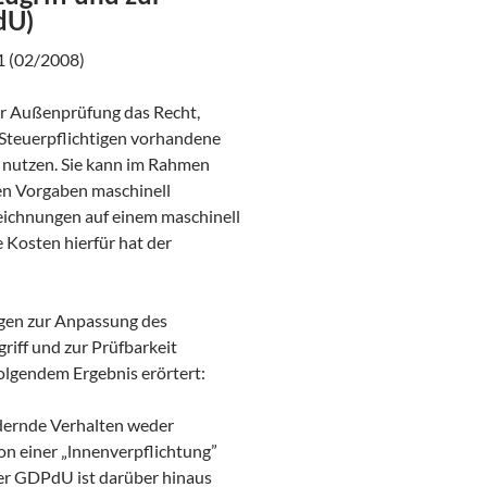
dU)
1 (02/2008)
er Außenprüfung das Recht,
 Steuerpflichtigen vorhandene
 nutzen. Sie kann im Rahmen
en Vorgaben maschinell
eichnungen auf einem maschinell
 Kosten hierfür hat der
ngen zur Anpassung des
iff und zur Prüfbarkeit
olgendem Ergebnis erörtert:
dernde Verhalten weder
 von einer „lnnenverpflichtung”
er GDPdU ist darüber hinaus