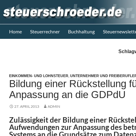
Zum
Inhalt
springen
Suchen
Steuerblog www.steuerschroeder.de
Home
Steuerrechner
Buchhaltung
Steuernewslett
Steuern &
Recht vom
Schlag
Steuerberater
M. Schröder
Berlin
EINKOMMEN- UND LOHNSTEUER
,
UNTERNEHMER UND FREIBERUFLE
Bildung einer Rückstellung fü
Anpassung an die GDPdU
27. APRIL 2013
ADMIN
Zulässigkeit der Bildung einer Rückstel
Aufwendungen zur Anpassung des betr
Systems an die Grundsätze zum Datenz