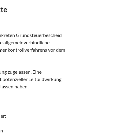
tte
nkreten Grundsteuerbescheid
ine allgemeinverbindliche
menkontrollverfahrens vor dem
ng zugelassen. Eine
potenzieller Leitbildwirkung
lassen haben.
er:
en