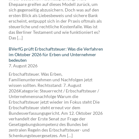
Ehepaare greifen auf dieses Modell zurück, um
sich gegenseitig abzusichern. Doch was auf den
ersten Blick als Liebesbeweis und sichere Bank
erscheint, entpuppt sich in der Praxis oftmals als
steuerliche und rechtliche Kostenfalle. Was ist
das Berliner Testament und wie funktioniert es?
Das […]
BVerfG prüft Erbschaftsteuer: Was die Verfahren
im Oktober 2026 für Erben und Unternehmer
bedeuten
7. August 2026
Erbschaftsteuer. Was Erben,
Familienunternehmen und Nachfolgen jetzt
wissen sollten. Rechtsstand: 7. August
2026Kategorie: Steuerrecht / Erbschaftsteuer /
Unternehmensnachfolge Warum die
Erbschaftsteuer jetzt wieder im Fokus steht Die
Erbschaftsteuer steht erneut vor dem
Bundesverfassungsgericht. Am 12. Oktober 2026
verhandelt der Erste Senat zur Frage der
Gesetzgebungskompetenz des Bundes bei
zentralen Regeln des Erbschaftsteuer- und
Schenkungsteuergesetzes. Am […]