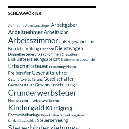
SCHLAGWÖRTER
Arbeitgeber
Abfindung
Abgeltungsteuer
Arbeitnehmer
Arbeitslohn
Arbeitszimmer
außergewöhnliche
Dienstwagen
Betriebsprüfung
Darlehen
Doppelbesteuerungsabkommen
Ehegatten
Einkünfteerzielungsabsicht
Entfernungspauschale
Erbschaftsteuer
Erstattungszinsen
Geschäftsführer
Freiberufler
Gesellschafter
Geschäftsveräußerung
Gewinnausschüttung
Gewerbesteuer
Grunderwerbsteuer
Hochwasser
Insolvenzverfahren
Kindergeld
Kündigung
Photovoltaikanlage
Reisekosten
Schenkungsteuer
Steuerbefreiung
Solidaritätszuschlag
Steuerhinterziehung