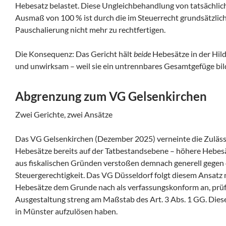
Hebesatz belastet. Diese Ungleichbehandlung von tatsächli
Ausmaß von 100 % ist durch die im Steuerrecht grundsätzlich
Pauschalierung nicht mehr zu rechtfertigen.
Die Konsequenz: Das Gericht hält
beide
Hebesätze in der Hild
und unwirksam – weil sie ein untrennbares Gesamtgefüge bil
Abgrenzung zum VG Gelsenkirchen
Zwei Gerichte, zwei Ansätze
Das VG Gelsenkirchen (Dezember 2025) verneinte die Zulässi
Hebesätze bereits auf der Tatbestandsebene – höhere Hebe
aus fiskalischen Gründen verstoßen demnach generell gegen
Steuergerechtigkeit. Das VG Düsseldorf folgt diesem Ansatz n
Hebesätze dem Grunde nach als verfassungskonform an, prüf
Ausgestaltung streng am Maßstab des Art. 3 Abs. 1 GG. Di
in Münster aufzulösen haben.