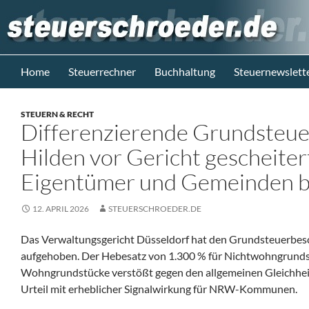
Zum
Inhalt
springen
Suchen
Steuerblog www.steuerschroeder.de
Home
Steuerrechner
Buchhaltung
Steuernewslett
Steuern &
Recht vom
STEUERN & RECHT
Steuerberater
Differenzierende Grundsteue
M. Schröder
Berlin
Hilden vor Gericht gescheitert
Eigentümer und Gemeinden 
12. APRIL 2026
STEUERSCHROEDER.DE
Das Verwaltungsgericht Düsseldorf hat den Grundsteuerbesc
aufgehoben. Der Hebesatz von 1.300 % für Nichtwohngrundstü
Wohngrundstücke verstößt gegen den allgemeinen Gleichheit
Urteil mit erheblicher Signalwirkung für NRW-Kommunen.