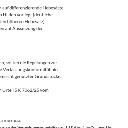
n auf differenzierende Hebesätze
n Hilden vorliegt (deutliche
 den höheren Hebesatz),
gen auf Aussetzung der
n, sollten die Regelungen zur
 Verfassungskonformität hin
emischt genutzter Grundstücke.
m Urteil 5 K 7062/25 vom
ragsnavigation
GER BEITRAG
erung der Verwaltungsgrundsätze zu § 55 Abs. 4 InsO – was Sie