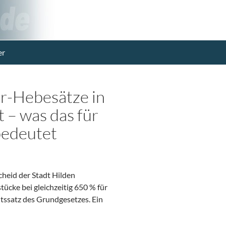
er
r-Hebesätze in
 – was das für
bedeutet
heid der Stadt Hilden
cke bei gleichzeitig 650 % für
ssatz des Grundgesetzes. Ein