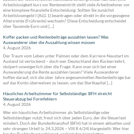
Arbeitslosigkeit kurz vor Renteneintritt stellt viele Arbeitnehmer vor
eine komplexe finanzielle Entscheidung: Sollten Sie zunächst
Arbeitslosengeld I (ALG 1) beantragen oder direkt in die vorgezogene
Altersrente (Frührente) wechseln? Diese Entscheidung entscheidet
über Tausende Euro und […]
Koffer packen und Rentenbeiträge auszahlen lassen? Was
Auswanderer über die Auszahlung wissen müssen
4. August 2026
Der Traum vom Leben unter Palmen oder dem Karriere-Neustart im
Ausland ist verlockend – doch wer Deutschland den Rücken kehrt,
stolpert unweigerlich über die Frage: Kann man sich bei einer
Auswanderung die Rente auszahlen lassen? Viele Auswanderer
hoffen darauf, sich die über Jahre angesammelten Rentenbeiträge bar
auf das Konto überweisen zu lassen, um das Startkapital […]
Häusliches Arbeitszimmer für Selbstständige: BFH streicht
Steuerabzug bei Formfehlern
4. August 2026
Wer ein häusliches Arbeitszimmer als Selbstständige oder
Selbstständiger nutzt, freut sich über jeden Euro, der die Steuerlast
mindert. Doch der Bundesfinanzhof (BFH) hat in einem aktuellen und
sehr strengen Urteil (v. 24.3.2026 – VIII R 6/24) klargestellt: Wer hier
bei der Buchhaltung schlampt, verliert den kompletten