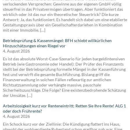
verlockenden Versprechen: Gewinne aus der eigenen GmbH völlig
steuerfrei in das Privatvermögen übertragen. Aber funktioniert das
wirklich oder ist das nur ein theoretischer Steuertrick? Die kurze
Antwort: Ja, das funktioniert. Es handelt sich dabei um eine etablierte
Gestaltungspraxis über ein Gesellschafterdarlehen in Kombination
mit einer Immobilie. […]
Betriebsprüfung & Kassenmängel: BFH schiebt willkürlichen
Hinzuschätzungen einen Riegel vor
4. August 2026
Es ist das absolute Worst-Case-Szenario für jeden bargeldintensiven
Betrieb (wie Gastronomie oder Handel): Der Prüfer des Finanzamts
stellt bei der Betriebsprüfung formelle Mängel in der Kassenführung
fest und verwirft die gesamte Buchführung. Bislang griff die
Finanzverwaltung in solchen Fällen reflexartig zur amtlichen
Richtsatzsammlung oder verhängte massive, pauschale
Sicherheitszuschläge. Die Folge? Eine existenzbedrohende Schätzung
der Umsätze. […]
Arbeitslosigkeit kurz vor Renteneintritt: Retten Sie Ihre Rente! ALG 1
oder doch Frührente?
4. August 2026
Ein Schock kurz vor der Ziellinie: Die Kündigung flattert ins Haus,
obwohl der wohlverdiente Ruhestand schon greifbar nah war. Eine