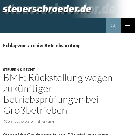
Zum
Inhalt
springen
Suchen
Steuerblog www.steuerschroeder.de
PRIMÄR
MENÜ
Schlagwortarchiv: Betriebsprüfung
STEUERN & RECHT
BMF: Rückstellung wegen
zukünftiger
Betriebsprüfungen bei
Großbetrieben
31. MÄRZ 2013
ADMIN
Steuerliche Gewinnermittlung; Rückstellung wegen