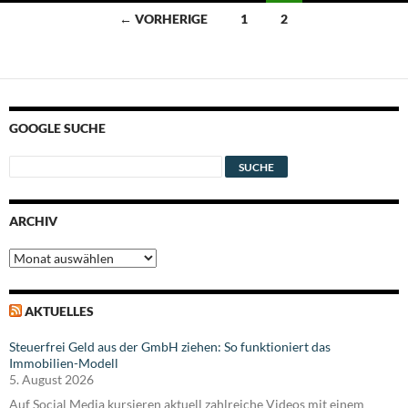
Beitragsnavigation
← VORHERIGE
1
2
GOOGLE SUCHE
ARCHIV
Archiv
AKTUELLES
Steuerfrei Geld aus der GmbH ziehen: So funktioniert das
Immobilien-Modell
5. August 2026
Auf Social Media kursieren aktuell zahlreiche Videos mit einem