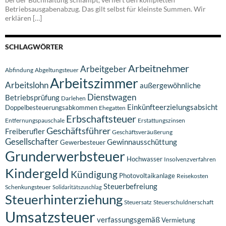
Betriebsausgabenabzug. Das gilt selbst für kleinste Summen. Wir
erklären […]
SCHLAGWÖRTER
Arbeitnehmer
Arbeitgeber
Abfindung
Abgeltungsteuer
Arbeitszimmer
Arbeitslohn
außergewöhnliche
Dienstwagen
Betriebsprüfung
Darlehen
Einkünfteerzielungsabsicht
Doppelbesteuerungsabkommen
Ehegatten
Erbschaftsteuer
Entfernungspauschale
Erstattungszinsen
Geschäftsführer
Freiberufler
Geschäftsveräußerung
Gesellschafter
Gewinnausschüttung
Gewerbesteuer
Grunderwerbsteuer
Hochwasser
Insolvenzverfahren
Kindergeld
Kündigung
Photovoltaikanlage
Reisekosten
Steuerbefreiung
Schenkungsteuer
Solidaritätszuschlag
Steuerhinterziehung
Steuersatz
Steuerschuldnerschaft
Umsatzsteuer
verfassungsgemäß
Vermietung