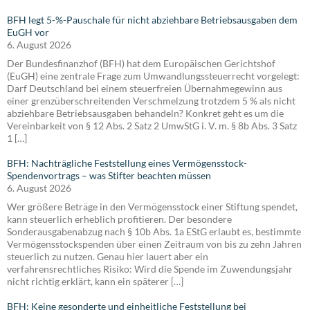
BFH legt 5-%-Pauschale für nicht abziehbare Betriebsausgaben dem
EuGH vor
6. August 2026
Der Bundesfinanzhof (BFH) hat dem Europäischen Gerichtshof
(EuGH) eine zentrale Frage zum Umwandlungssteuerrecht vorgelegt:
Darf Deutschland bei einem steuerfreien Übernahmegewinn aus
einer grenzüberschreitenden Verschmelzung trotzdem 5 % als nicht
abziehbare Betriebsausgaben behandeln? Konkret geht es um die
Vereinbarkeit von § 12 Abs. 2 Satz 2 UmwStG i. V. m. § 8b Abs. 3 Satz
1 […]
BFH: Nachträgliche Feststellung eines Vermögensstock-
Spendenvortrags – was Stifter beachten müssen
6. August 2026
Wer größere Beträge in den Vermögensstock einer Stiftung spendet,
kann steuerlich erheblich profitieren. Der besondere
Sonderausgabenabzug nach § 10b Abs. 1a EStG erlaubt es, bestimmte
Vermögensstockspenden über einen Zeitraum von bis zu zehn Jahren
steuerlich zu nutzen. Genau hier lauert aber ein
verfahrensrechtliches Risiko: Wird die Spende im Zuwendungsjahr
nicht richtig erklärt, kann ein späterer […]
BFH: Keine gesonderte und einheitliche Feststellung bei