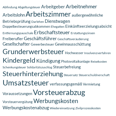
Arbeitnehmer
Arbeitgeber
Abfindung
Abgeltungsteuer
Arbeitszimmer
Arbeitslohn
außergewöhnliche
Dienstwagen
Betriebsprüfung
Darlehen
Einkünfteerzielungsabsicht
Doppelbesteuerungsabkommen
Ehegatten
Erbschaftsteuer
Entfernungspauschale
Erstattungszinsen
Geschäftsführer
Freiberufler
Geschäftsveräußerung
Gesellschafter
Gewinnausschüttung
Gewerbesteuer
Grunderwerbsteuer
Hochwasser
Insolvenzverfahren
Kindergeld
Kündigung
Photovoltaikanlage
Reisekosten
Steuerbefreiung
Schenkungsteuer
Solidaritätszuschlag
Steuerhinterziehung
Steuersatz
Steuerschuldnerschaft
Umsatzsteuer
verfassungsgemäß
Vermietung
Vorsteuerabzug
Voraussetzungen
Werbungskosten
Vorsteuervergütung
Werbungskostenabzug
Wiedereinsetzung
Zivilprozesskosten