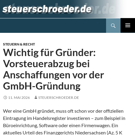
Zum
Inhalt
springen
Suchen
Steuerblog www.steuerschroeder.de
PRIMÄR
MENÜ
STEUERN & RECHT
Wichtig für Gründer:
Vorsteuerabzug bei
Anschaffungen vor der
GmbH-Gründung
11. MAI 2026
STEUERSCHROEDER.DE
Wer eine GmbH gründet, muss oft schon vor der offiziellen
Eintragung im Handelsregister investieren – zum Beispiel in
Büroeinrichtung, Software oder einen Firmenwagen. Ein
aktuelles Urteil des Finanzgerichts Niedersachsen (Az. 5 K