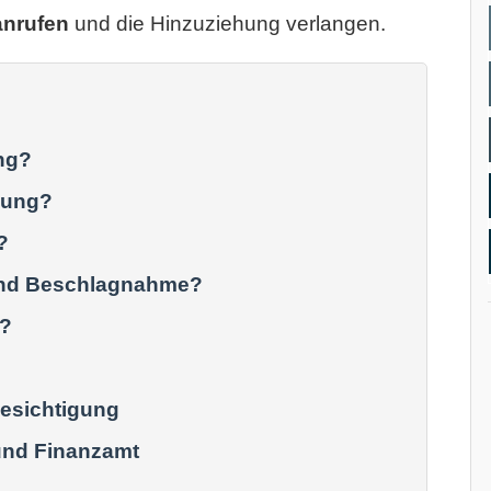
anrufen
und die Hinzuziehung verlangen.
ng?
dung?
?
und Beschlagnahme?
n?
esichtigung
und Finanzamt