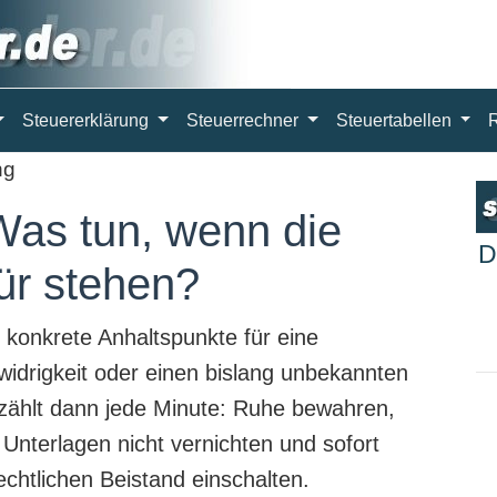
Steuererklärung
Steuerrechner
Steuertabellen
ng
Was tun, wenn die
D
ür stehen?
 konkrete Anhaltspunkte für eine
widrigkeit oder einen bislang unbekannten
 zählt dann jede Minute: Ruhe bewahren,
nterlagen nicht vernichten und sofort
echtlichen Beistand einschalten.