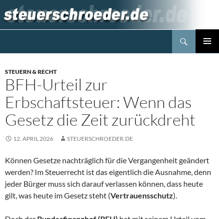
Zum
Inhalt
springen
Suchen
Steuerblog www.steuerschroeder.de
PRIMÄR
MENÜ
STEUERN & RECHT
BFH-Urteil zur
Erbschaftsteuer: Wenn das
Gesetz die Zeit zurückdreht
12. APRIL 2026
STEUERSCHROEDER.DE
Können Gesetze nachträglich für die Vergangenheit geändert
werden? Im Steuerrecht ist das eigentlich die Ausnahme, denn
jeder Bürger muss sich darauf verlassen können, dass heute
gilt, was heute im Gesetz steht (
Vertrauensschutz
).
Doch der
Bundesfinanzhof (BFH)
hat mit seinem Urteil vom