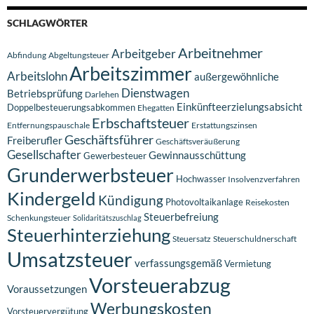
SCHLAGWÖRTER
Arbeitnehmer
Arbeitgeber
Abfindung
Abgeltungsteuer
Arbeitszimmer
Arbeitslohn
außergewöhnliche
Dienstwagen
Betriebsprüfung
Darlehen
Einkünfteerzielungsabsicht
Doppelbesteuerungsabkommen
Ehegatten
Erbschaftsteuer
Entfernungspauschale
Erstattungszinsen
Geschäftsführer
Freiberufler
Geschäftsveräußerung
Gesellschafter
Gewinnausschüttung
Gewerbesteuer
Grunderwerbsteuer
Hochwasser
Insolvenzverfahren
Kindergeld
Kündigung
Photovoltaikanlage
Reisekosten
Steuerbefreiung
Schenkungsteuer
Solidaritätszuschlag
Steuerhinterziehung
Steuersatz
Steuerschuldnerschaft
Umsatzsteuer
verfassungsgemäß
Vermietung
Vorsteuerabzug
Voraussetzungen
Werbungskosten
Vorsteuervergütung