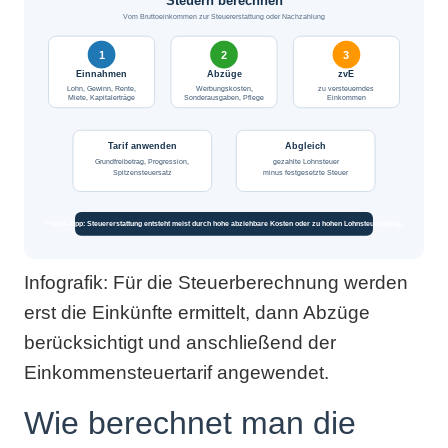
Steuern berechnen
Vom Bruttoeinkommen zur Steuererstattung oder Nachzahlung
1
2
3
Einnahmen
Abzüge
zvE
Lohn, Gewinn, Rente,
Werbungskosten,
zu versteuerndes
Miete, Kapitalerträge
Sonderausgaben, Pflege
Einkommen
Tarif anwenden
Abgleich
Grundfreibetrag, Progression,
gezahlte Lohnsteuer
Spitzensteuersatz
minus festgesetzte Steuer
Praxis-Tipp: Steuererstattung entsteht meist durch hohe abziehbare Kosten oder zu hohen Lohnsteuerabzug.
Infografik: Für die Steuerberechnung werden
erst die Einkünfte ermittelt, dann Abzüge
berücksichtigt und anschließend der
Einkommensteuertarif angewendet.
Wie berechnet man die