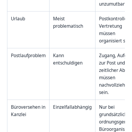
unzumutbar war
Urlaub
Meist
Postkontrolle u
problematisch
Vertretung
müssen
organisiert sein
Postlaufproblem
Kann
Zugang, Aufga
entschuldigen
zur Post und
zeitlicher Ablau
müssen
nachvollziehbar
sein.
Büroversehen in
Einzelfallabhängig
Nur bei
Kanzlei
grundsätzlich
ordnungsgemä
Büroorganisati