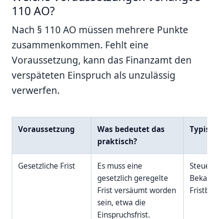
110 AO?
Nach § 110 AO müssen mehrere Punkte
zusammenkommen. Fehlt eine
Voraussetzung, kann das Finanzamt den
verspäteten Einspruch als unzulässig
verwerfen.
Voraussetzung
Was bedeutet das
Typisch
praktisch?
Gesetzliche Frist
Es muss eine
Steuerb
gesetzlich geregelte
Bekann
Frist versäumt worden
Fristbe
sein, etwa die
Einspruchsfrist.