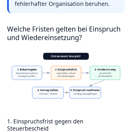
fehlerhafter Organisation beruhen.
Welche Fristen gelten bei Einspruch
und Wiedereinsetzung?
Frist versäumt: Was jetzt?
1. Bekanntgabe
2. Einspruchsfrist
3. Hindernis weg
Steuerbescheid geht zu
regelmäßig 1 Monat
ab jetzt läuft
Fristbeginn prüfen
nach Bekanntgabe
die Monatsfrist
4. Antrag stellen
5. Einspruch nachholen
innerhalb 1 Monats
mit Begründung/Belegen
1. Einspruchsfrist gegen den
Steuerbescheid