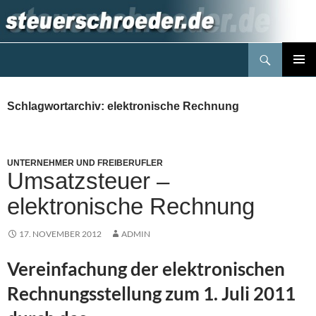
Zum
Inhalt
springen
Suchen
Steuerblog www.steuerschroeder.de
PRIMÄR
MENÜ
Schlagwortarchiv: elektronische Rechnung
UNTERNEHMER UND FREIBERUFLER
Umsatzsteuer –
elektronische Rechnung
17. NOVEMBER 2012
ADMIN
Vereinfachung der elektronischen
Rechnungsstellung zum 1. Juli 2011