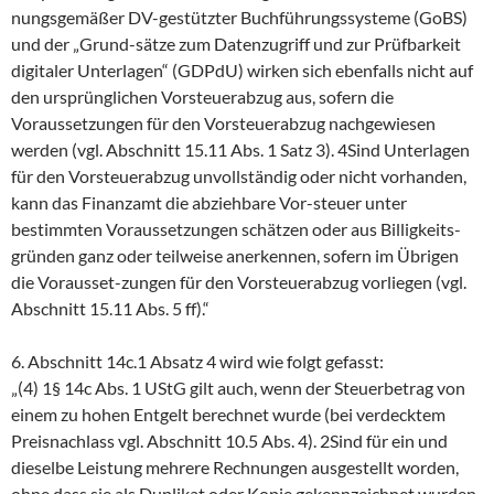
nungsgemäßer DV-gestützter Buchführungssysteme (GoBS)
und der „Grund-sätze zum Datenzugriff und zur Prüfbarkeit
digitaler Unterlagen“ (GDPdU) wirken sich ebenfalls nicht auf
den ursprünglichen Vorsteuerabzug aus, sofern die
Voraussetzungen für den Vorsteuerabzug nachgewiesen
werden (vgl. Abschnitt 15.11 Abs. 1 Satz 3). 4Sind Unterlagen
für den Vorsteuerabzug unvollständig oder nicht vorhanden,
kann das Finanzamt die abziehbare Vor-steuer unter
bestimmten Voraussetzungen schätzen oder aus Billigkeits-
gründen ganz oder teilweise anerkennen, sofern im Übrigen
die Vorausset-zungen für den Vorsteuerabzug vorliegen (vgl.
Abschnitt 15.11 Abs. 5 ff).“
6. Abschnitt 14c.1 Absatz 4 wird wie folgt gefasst:
„(4) 1§ 14c Abs. 1 UStG gilt auch, wenn der Steuerbetrag von
einem zu hohen Entgelt berechnet wurde (bei verdecktem
Preisnachlass vgl. Abschnitt 10.5 Abs. 4). 2Sind für ein und
dieselbe Leistung mehrere Rechnungen ausgestellt worden,
ohne dass sie als Duplikat oder Kopie gekennzeichnet wurden,