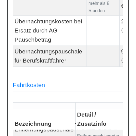
mehr als 8
€
Stunden
Übernachtungskosten bei
20,00
Ersatz durch AG-
€
Pauschbetrag
Übernachtungspauschale
9,00
für Berufskraftfahrer
€
Fahrtkosten
Detail /
Bezeichnung
Zusatzinfo
Wert
einheitlich ab dem 1.
Entfernungspauschale
0,38
Entfernungskilometer