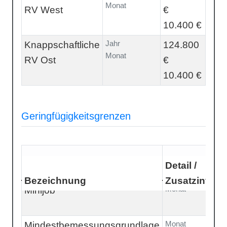
Monat
RV West
€
10.400 €
Jahr
Knappschaftliche
124.800
Monat
RV Ost
€
10.400 €
Geringfügigkeitsgrenzen
Detail /
Bezeichnung
Zusatzinfo
W
Monat
Minijob
6
€
Monat
Mindestbemessungsgrundlage
1