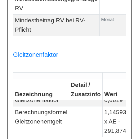
RV
€
Monat
Mindestbeitrag RV bei RV-
3
Pflicht
€
Gleitzonenfaktor
Detail /
Bezeichnung
Zusatzinfo
Wert
Gleitzonenfaktor
0,6619
Berechnungsformel
1,14593722
Gleitzonenentgelt
x AE -
291,874445