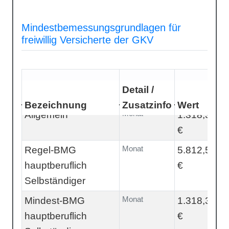
Mindestbemessungsgrundlagen für
freiwillig Versicherte der GKV
Detail /
Bezeichnung
Zusatzinfo
Wert
Monat
Allgemein
1.318,33
€
Monat
Regel-BMG
5.812,50
hauptberuflich
€
Selbständiger
Monat
Mindest-BMG
1.318,33
hauptberuflich
€