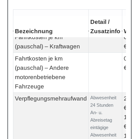
Detail /
Bezeichnung
Zusatzinfo
Wert
Fahrtkosten je km
0,30
(pauschal) – Kraftwagen
€
Fahrtkosten je km
0,20
(pauschal) – Andere
€
motorenbetriebene
Fahrzeuge
Abwesenheit
Verpflegungsmehraufwand
28,00
24 Stunden
€
An- u.
14,00
Abreisetag
€
eintägige
Abwesenheit
14,00