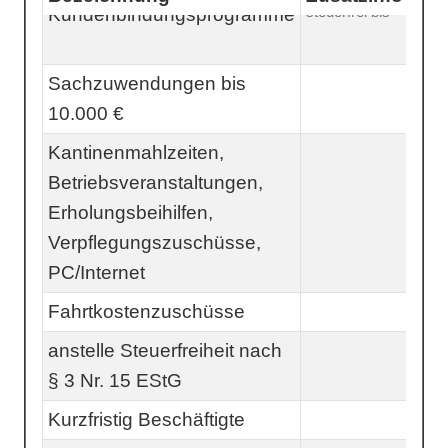
steuerfrei bis
Kundenbindungsprogramme
2,2
%
Sachzuwendungen bis
30 
10.000 €
Kantinenmahlzeiten,
25 
Betriebsveranstaltungen,
Erholungsbeihilfen,
Verpflegungszuschüsse,
PC/Internet
Fahrtkostenzuschüsse
15 
anstelle Steuerfreiheit nach
25 
§ 3 Nr. 15 EStG
Kurzfristig Beschäftigte
25 