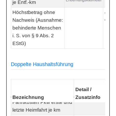
je Entf.-km
Höchstbetrag ohne
4.50
Nachweis (Ausnahme:
€
behinderte Menschen
i. S. von § 9 Abs. 2
EStG)
Doppelte Haushaltsführung
Detail /
Bezeichnung
Zusatzinfo
Fahrtkosten Pkw erste und
letzte Heimfahrt je km