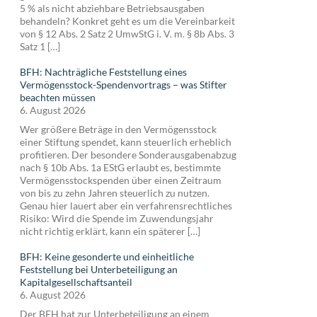
5 % als nicht abziehbare Betriebsausgaben
behandeln? Konkret geht es um die Vereinbarkeit
von § 12 Abs. 2 Satz 2 UmwStG i. V. m. § 8b Abs. 3
Satz 1 […]
BFH: Nachträgliche Feststellung eines
Vermögensstock-Spendenvortrags – was Stifter
beachten müssen
6. August 2026
Wer größere Beträge in den Vermögensstock
einer Stiftung spendet, kann steuerlich erheblich
profitieren. Der besondere Sonderausgabenabzug
nach § 10b Abs. 1a EStG erlaubt es, bestimmte
Vermögensstockspenden über einen Zeitraum
von bis zu zehn Jahren steuerlich zu nutzen.
Genau hier lauert aber ein verfahrensrechtliches
Risiko: Wird die Spende im Zuwendungsjahr
nicht richtig erklärt, kann ein späterer […]
BFH: Keine gesonderte und einheitliche
Feststellung bei Unterbeteiligung an
Kapitalgesellschaftsanteil
6. August 2026
Der BFH hat zur Unterbeteiligung an einem