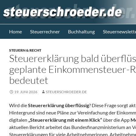
Zum
Inhalt
springen
Suchen
Steuerblog www.steuerschroeder.de
Home
Steuerrechner
Buchhaltung
Steuernewslett
Steuern &
Recht vom
STEUERN & RECHT
Steuerberater
Steuererklärung bald überflüs
M. Schröder
Berlin
geplante Einkommensteuer-Re
bedeutet
19. JUNI 2026
STEUERSCHROEDER.DE
Wird die
Steuererklärung überflüssig
? Diese Frage sorgt akt
Hintergrund sind neue Pläne zur Vereinfachung der Einkomme
digitalen
„Steuererklärung mit einem Klick“
über die App
M
aktuellen Bericht arbeitet das Bundesfinanzministerium an V
Steuererklärungen für viele Arbeitnehmerinnen, Arbeitnehme