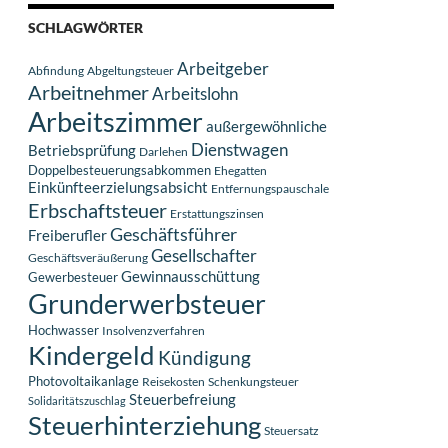
SCHLAGWÖRTER
Arbeitgeber
Abfindung
Abgeltungsteuer
Arbeitnehmer
Arbeitslohn
Arbeitszimmer
außergewöhnliche
Dienstwagen
Betriebsprüfung
Darlehen
Doppelbesteuerungsabkommen
Ehegatten
Einkünfteerzielungsabsicht
Entfernungspauschale
Erbschaftsteuer
Erstattungszinsen
Geschäftsführer
Freiberufler
Gesellschafter
Geschäftsveräußerung
Gewinnausschüttung
Gewerbesteuer
Grunderwerbsteuer
Hochwasser
Insolvenzverfahren
Kindergeld
Kündigung
Photovoltaikanlage
Reisekosten
Schenkungsteuer
Steuerbefreiung
Solidaritätszuschlag
Steuerhinterziehung
Steuersatz