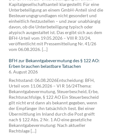
Kapitalgesellschaftsanteil klargestellt: Für eine
Unterbeteiligung an einem GmbH-Anteil sind die
Besteuerungsgrundlagen nicht gesondert und
einheitlich festzustellen – und zwar unabhängig
davon, ob die Unterbeteiligung typisch oder
atypisch ausgestaltet ist. Das ergibt sich aus dem
BFH-Urteil vom 19.05.2026 – VIII R 33/24,
veröffentlicht mit Pressemitteilung Nr. 41/26
vom 06.08.2026. […]
BFH zur Bekanntgabevermutung des § 122 AO:
Erben brauchen belastbare Tatsachen
6. August 2026
Rechtsstand: 06.08.2026Entscheidung: BFH,
Urteil vom 11.06.2026 – VI R 16/24Thema:
Bekanntgabevermutung, Steuerbescheid, Erbe,
Rechtsnachfolge, § 122 AO Ein Steuerbescheid
gilt nicht erst dann als bekannt gegeben, wenn
der Empfänger ihn tatsächlich liest. Bei einer
Übermittlung im Inland durch die Post greift
nach § 122 Abs. 2 Nr. 1 AO eine gesetzliche
Bekanntgabevermutung: Nach aktueller
Rechtslage […]