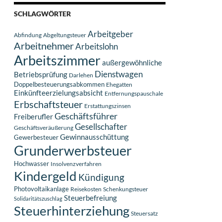
SCHLAGWÖRTER
Arbeitgeber
Abfindung
Abgeltungsteuer
Arbeitnehmer
Arbeitslohn
Arbeitszimmer
außergewöhnliche
Dienstwagen
Betriebsprüfung
Darlehen
Doppelbesteuerungsabkommen
Ehegatten
Einkünfteerzielungsabsicht
Entfernungspauschale
Erbschaftsteuer
Erstattungszinsen
Geschäftsführer
Freiberufler
Gesellschafter
Geschäftsveräußerung
Gewinnausschüttung
Gewerbesteuer
Grunderwerbsteuer
Hochwasser
Insolvenzverfahren
Kindergeld
Kündigung
Photovoltaikanlage
Reisekosten
Schenkungsteuer
Steuerbefreiung
Solidaritätszuschlag
Steuerhinterziehung
Steuersatz