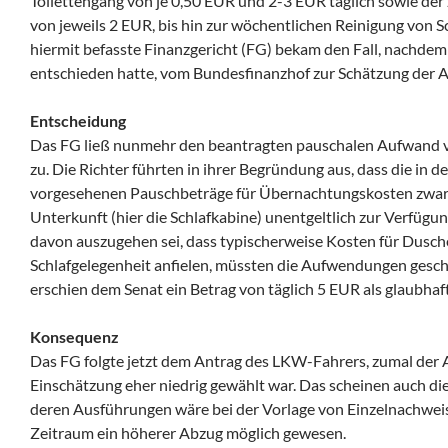
Toilettengang von je 0,50 EUR und 2-3 EUR täglich sowie der
von jeweils 2 EUR, bis hin zur wöchentlichen Reinigung von 
hiermit befasste Finanzgericht (FG) bekam den Fall, nachdem
entschieden hatte, vom Bundesfinanzhof zur Schätzung der
Entscheidung
Das FG ließ nunmehr den beantragten pauschalen Aufwand vo
zu. Die Richter führten in ihrer Begründung aus, dass die i
vorgesehenen Pauschbeträge für Übernachtungskosten zwar n
Unterkunft (hier die Schlafkabine) unentgeltlich zur Verfügun
davon auszugehen sei, dass typischerweise Kosten für Dusche
Schlafgelegenheit anfielen, müssten die Aufwendungen gesch
erschien dem Senat ein Betrag von täglich 5 EUR als glaubhaft
Konsequenz
Das FG folgte jetzt dem Antrag des LKW-Fahrers, zumal der
Einschätzung eher niedrig gewählt war. Das scheinen auch die
deren Ausführungen wäre bei der Vorlage von Einzelnachweis
Zeitraum ein höherer Abzug möglich gewesen.