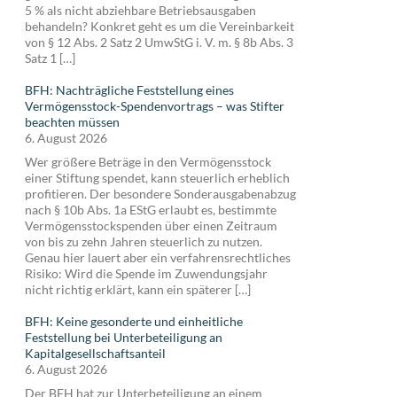
5 % als nicht abziehbare Betriebsausgaben
behandeln? Konkret geht es um die Vereinbarkeit
von § 12 Abs. 2 Satz 2 UmwStG i. V. m. § 8b Abs. 3
Satz 1 […]
BFH: Nachträgliche Feststellung eines
Vermögensstock-Spendenvortrags – was Stifter
beachten müssen
6. August 2026
Wer größere Beträge in den Vermögensstock
einer Stiftung spendet, kann steuerlich erheblich
profitieren. Der besondere Sonderausgabenabzug
nach § 10b Abs. 1a EStG erlaubt es, bestimmte
Vermögensstockspenden über einen Zeitraum
von bis zu zehn Jahren steuerlich zu nutzen.
Genau hier lauert aber ein verfahrensrechtliches
Risiko: Wird die Spende im Zuwendungsjahr
nicht richtig erklärt, kann ein späterer […]
BFH: Keine gesonderte und einheitliche
Feststellung bei Unterbeteiligung an
Kapitalgesellschaftsanteil
6. August 2026
Der BFH hat zur Unterbeteiligung an einem