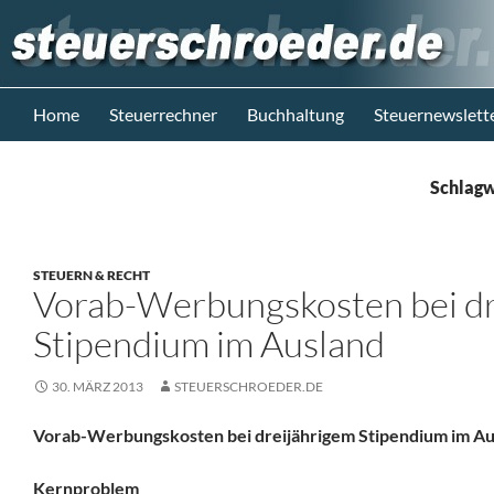
Zum
Inhalt
springen
Suchen
Steuerblog www.steuerschroeder.de
Home
Steuerrechner
Buchhaltung
Steuernewslett
Steuern &
Recht vom
Schlagw
Steuerberater
M. Schröder
Berlin
STEUERN & RECHT
Vorab-Werbungskosten bei dr
Stipendium im Ausland
30. MÄRZ 2013
STEUERSCHROEDER.DE
Vorab-Werbungskosten bei dreijährigem Stipendium im Au
Kernproblem