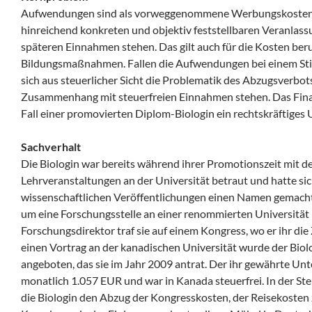
Aufwendungen sind als vorweggenommene Werbungskosten a
hinreichend konkreten und objektiv feststellbaren Veranl
späteren Einnahmen stehen. Das gilt auch für die Kosten be
Bildungsmaßnahmen. Fallen die Aufwendungen bei einem Stip
sich aus steuerlicher Sicht die Problematik des Abzugsverbot
Zusammenhang mit steuerfreien Einnahmen stehen. Das Finan
Fall einer promovierten Diplom-Biologin ein rechtskräftiges Ur
Sachverhalt
Die Biologin war bereits während ihrer Promotionszeit mit d
Lehrveranstaltungen an der Universität betraut und hatte sic
wissenschaftlichen Veröffentlichungen einen Namen gemacht.
um eine Forschungsstelle an einer renommierten Universität
Forschungsdirektor traf sie auf einem Kongress, wo er ihr die
einen Vortrag an der kanadischen Universität wurde der Biolo
angeboten, das sie im Jahr 2009 antrat. Der ihr gewährte Un
monatlich 1.057 EUR und war in Kanada steuerfrei. In der S
die Biologin den Abzug der Kongresskosten, der Reisekosten