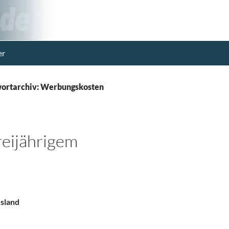
er
ortarchiv: Werbungskosten
eijährigem
sland