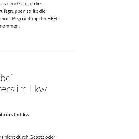
ass dem Gericht die
rufsgruppen sollte die
 seiner Begründung der BFH-
ntnommen.
bei
rers im Lkw
ahrers im Lkw
s nicht durch Gesetz oder