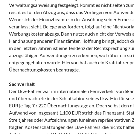
Verwaltungsanweisung festgelegt, kommt es nicht selten zum
reicht es für den Abzug aus, dass das Vorliegen von Aufwend
Wenn sich der Finanzbeamte in der Ausübung seiner Ermess
veranlasst sieht, Belege anzufordern, folgt auf eine Nichtvorl
Werbungskostenabzugs. Dann nutzt auch nicht der Verweis a
Handhabung anderer Finanzämter. Hoffnung bringt jedoch de
in den letzten Jahren ist eine Tendenz der Rechtsprechung z
abzugsfähigen Aufwendungen zu erkennen, wo früher ein str
entgegengehalten wurde. Hiervon hat auch ein Kraftfahrer pr
Übernachtungskosten beantragte.
Sachverhalt
Der Lkw-Fahrer war im internationalen Fernverkehr von Skan
und übernachtete in der Schlafkabine seines Lkw. Hierfür setz
EUR je Tag für 220 Übernachtungstage an. Doch selbst den n
Aufwand von insgesamt 1.100 EUR strich das Finanzamt. Stat
Streitjahres oder Aufzeichnungen für einen repräsentativen
folgten Kostenschätzungen des Lkw-Fahrers, die nichts half