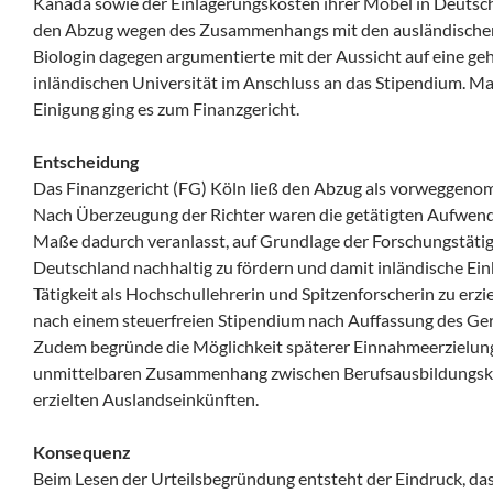
Kanada sowie der Einlagerungskosten ihrer Möbel in Deutsc
den Abzug wegen des Zusammenhangs mit den ausländischen 
Biologin dagegen argumentierte mit der Aussicht auf eine geh
inländischen Universität im Anschluss an das Stipendium. Ma
Einigung ging es zum Finanzgericht.
Entscheidung
Das Finanzgericht (FG) Köln ließ den Abzug als vorweggen
Nach Überzeugung der Richter waren die getätigten Aufwe
Maße dadurch veranlasst, auf Grundlage der Forschungstätigk
Deutschland nachhaltig zu fördern und damit inländische Ein
Tätigkeit als Hochschullehrerin und Spitzenforscherin zu erz
nach einem steuerfreien Stipendium nach Auffassung des Ger
Zudem begründe die Möglichkeit späterer Einnahmeerzielun
unmittelbaren Zusammenhang zwischen Berufsausbildungskos
erzielten Auslandseinkünften.
Konsequenz
Beim Lesen der Urteilsbegründung entsteht der Eindruck, dass