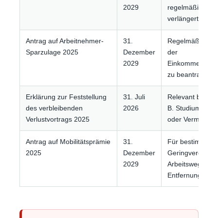
2029
regelmäßig nich
verlängert.
Antrag auf Arbeitnehmer-
31.
Regelmäßig zu
Sparzulage 2025
Dezember
der
2029
Einkommensteue
zu beantragen.
Erklärung zur Feststellung
31. Juli
Relevant bei Ver
des verbleibenden
2026
B. Studium, Selb
Verlustvortrags 2025
oder Vermietung
Antrag auf Mobilitätsprämie
31.
Für bestimmte
2025
Dezember
Geringverdiener
2029
Arbeitsweg ab 
Entfernungskilo