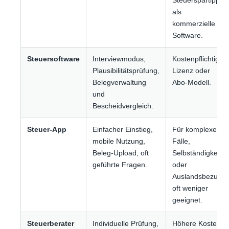
Steuerspartipps
als
kommerzielle
Software.
Steuersoftware
Interviewmodus,
Kostenpflichtige
Plausibilitätsprüfung,
Lizenz oder
Belegverwaltung
Abo-Modell.
und
Bescheidvergleich.
Steuer-App
Einfacher Einstieg,
Für komplexe
mobile Nutzung,
Fälle,
Beleg-Upload, oft
Selbständigkeit
geführte Fragen.
oder
Auslandsbezug
oft weniger
geeignet.
Steuerberater
Individuelle Prüfung,
Höhere Kosten