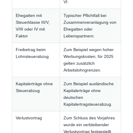
VI.
Ehegatten mit
Typischer Pflichtfall bei
Steuerklasse III/V,
Zusammenveranlagung von
V/III oder IV mit
Ehegatten oder
Faktor
Lebenspartnern.
Freibetrag beim
Zum Beispiel wegen hoher
Lohnsteuerabzug
Werbungskosten; für 2025
gelten zusätzlich
Arbeitslohngrenzen.
Kapitalerträge ohne
Zum Beispiel ausländische
Steuerabzug
Kapitalerträge ohne
deutschen
Kapitalertragsteuerabzug.
Verlustvortrag
Zum Schluss des Vorjahres
wurde ein verbleibender
Verlustvortrag festgestellt.