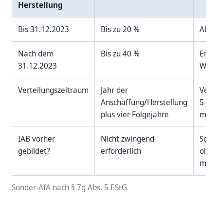
Herstellung
Bis 31.12.2023
Bis zu 20 %
Alte 
Nach dem
Bis zu 40 %
Erhö
31.12.2023
Wach
Verteilungszeitraum
Jahr der
Verte
Anschaffung/Herstellung
5-Jah
plus vier Folgejahre
mögli
IAB vorher
Nicht zwingend
Sond
gebildet?
erforderlich
ohne
mögli
Sonder-AfA nach § 7g Abs. 5 EStG