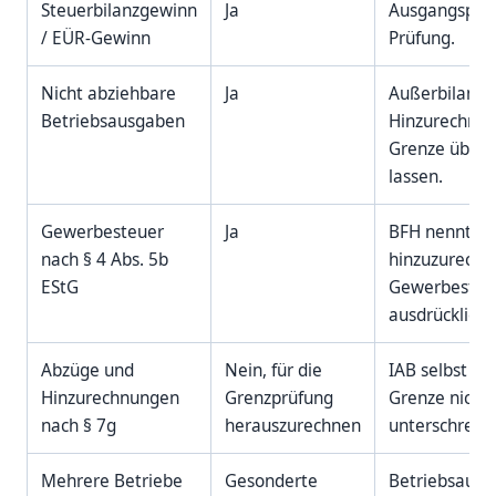
Steuerbilanzgewinn
Ja
Ausgangspun
/ EÜR-Gewinn
Prüfung.
Nicht abziehbare
Ja
Außerbilanzie
Betriebsausgaben
Hinzurechnu
Grenze übers
lassen.
Gewerbesteuer
Ja
BFH nennt di
nach § 4 Abs. 5b
hinzuzurech
EStG
Gewerbesteu
ausdrücklich.
Abzüge und
Nein, für die
IAB selbst dar
Hinzurechnungen
Grenzprüfung
Grenze nicht 
nach § 7g
herauszurechnen
unterschreite
Mehrere Betriebe
Gesonderte
Betriebsaufsp