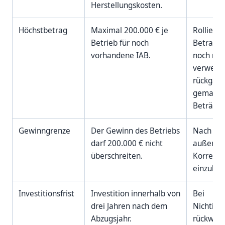
Herstellungskosten.
Höchstbetrag
Maximal 200.000 € je
Rolliere
Betrieb für noch
Betracht
vorhandene IAB.
noch nic
verwend
rückgäng
gemacht
Beträge.
Gewinngrenze
Der Gewinn des Betriebs
Nach BFH
darf 200.000 € nicht
außerbil
überschreiten.
Korrektu
einzubez
Investitionsfrist
Investition innerhalb von
Bei
drei Jahren nach dem
Nichtinve
Abzugsjahr.
rückwirk