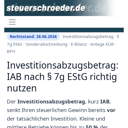
Investitionsabzugsbetrag · §
Rechtsstand: 28.06.2026
7g EStG · Sonderabschreibung · E-Bilanz · Anlage EÜR ·
BFH
Investitionsabzugsbetrag:
IAB nach § 7g EStG richtig
nutzen
Der
Investitionsabzugsbetrag
, kurz
IAB
,
senkt Ihren steuerlichen Gewinn bereits
vor
der tatsächlichen Investition. Kleine und
mittlere Betriebe können bis zu
50 %
der