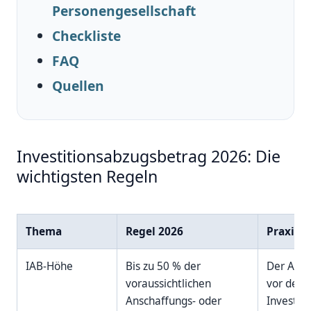
Personengesellschaft
Checkliste
FAQ
Quellen
Investitionsabzugsbetrag 2026: Die
wichtigsten Regeln
Thema
Regel 2026
Praxis-
IAB-Höhe
Bis zu 50 % der
Der Abzu
voraussichtlichen
vor der
Anschaffungs- oder
Investiti