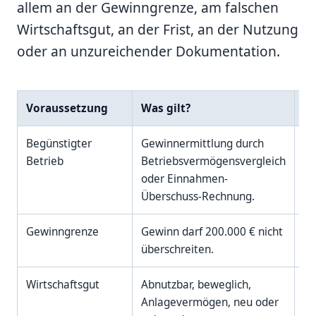
allem an der Gewinngrenze, am falschen
Wirtschaftsgut, an der Frist, an der Nutzung
oder an unzureichender Dokumentation.
Voraussetzung
Was gilt?
Pr
Begünstigter
Gewinnermittlung durch
Ke
Betrieb
Betriebsvermögensvergleich
To
oder Einnahmen-
Du
Überschuss-Rechnung.
13
Gewinngrenze
Gewinn darf 200.000 € nicht
Au
überschreiten.
si
Wirtschaftsgut
Abnutzbar, beweglich,
Im
Anlagevermögen, neu oder
Wi