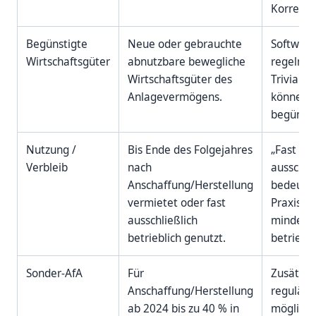
Korrektur
Begünstigte
Neue oder gebrauchte
Software
Wirtschaftsgüter
abnutzbare bewegliche
regelmäß
Wirtschaftsgüter des
Trivialp
Anlagevermögens.
können
begünsti
Nutzung /
Bis Ende des Folgejahres
„Fast
Verbleib
nach
ausschlie
Anschaffung/Herstellung
bedeutet
vermietet oder fast
Praxis r
ausschließlich
mindest
betrieblich genutzt.
betriebli
Sonder-AfA
Für
Zusätzlic
Anschaffung/Herstellung
reguläre
ab 2024 bis zu 40 % in
möglich,