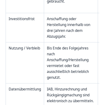
gebraucht.
gr
be
Investitionsfrist
Anschaffung oder
Fr
Herstellung innerhalb von
drei Jahren nach dem
Abzugsjahr.
Nutzung / Verbleib
Bis Ende des Folgejahres
Be
nach
Fa
Anschaffung/Herstellung
em
vermietet oder fast
ausschließlich betrieblich
genutzt.
Datenübermittlung
IAB, Hinzurechnung und
E-
Rückgängigmachung sind
Kö
elektronisch zu übermitteln.
be