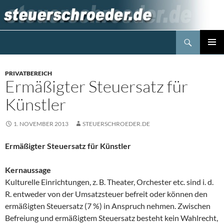
Zum
Inhalt
springen
Suchen
Steuerblog www.steuerschroeder.de
PRIMÄR
MENÜ
PRIVATBEREICH
Ermäßigter Steuersatz für
Künstler
1. NOVEMBER 2013
STEUERSCHROEDER.DE
Ermäßigter Steuersatz für Künstler
Kernaussage
Kulturelle Einrichtungen, z. B. Theater, Orchester etc. sind i. d.
R. entweder von der Umsatzsteuer befreit oder können den
ermäßigten Steuersatz (7 %) in Anspruch nehmen. Zwischen
Befreiung und ermäßigtem Steuersatz besteht kein Wahlrecht,