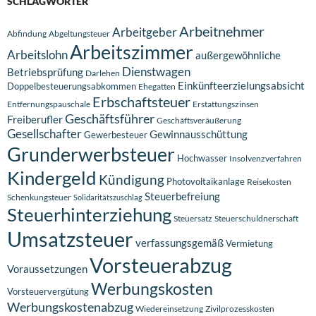
SCHLAGWÖRTER
Arbeitnehmer
Arbeitgeber
Abfindung
Abgeltungsteuer
Arbeitszimmer
Arbeitslohn
außergewöhnliche
Dienstwagen
Betriebsprüfung
Darlehen
Einkünfteerzielungsabsicht
Doppelbesteuerungsabkommen
Ehegatten
Erbschaftsteuer
Entfernungspauschale
Erstattungszinsen
Geschäftsführer
Freiberufler
Geschäftsveräußerung
Gesellschafter
Gewinnausschüttung
Gewerbesteuer
Grunderwerbsteuer
Hochwasser
Insolvenzverfahren
Kindergeld
Kündigung
Photovoltaikanlage
Reisekosten
Steuerbefreiung
Schenkungsteuer
Solidaritätszuschlag
Steuerhinterziehung
Steuersatz
Steuerschuldnerschaft
Umsatzsteuer
verfassungsgemäß
Vermietung
Vorsteuerabzug
Voraussetzungen
Werbungskosten
Vorsteuervergütung
Werbungskostenabzug
Wiedereinsetzung
Zivilprozesskosten