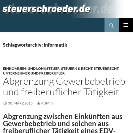
Zum
Inhalt
springen
Suchen
Steuerblog www.steuerschroeder.de
PRIMÄR
MENÜ
Schlagwortarchiv: Informatik
EINKOMMEN- UND LOHNSTEUER
,
STEUERN & RECHT
,
STEUERRECHT
,
UNTERNEHMER UND FREIBERUFLER
Abgrenzung Gewerbebetrieb
und freiberuflicher Tätigkeit
30. MÄRZ 2013
ADMIN
Abgrenzung zwischen Einkünften aus
Gewerbebetrieb und solchen aus
freiberuflicher Tätigkeit eines
EDV-