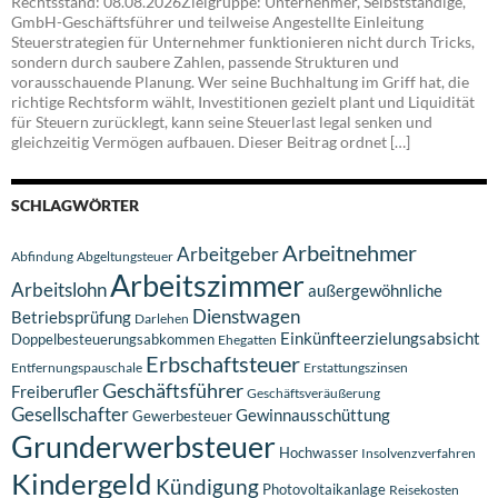
Rechtsstand: 08.08.2026Zielgruppe: Unternehmer, Selbstständige,
GmbH-Geschäftsführer und teilweise Angestellte Einleitung
Steuerstrategien für Unternehmer funktionieren nicht durch Tricks,
sondern durch saubere Zahlen, passende Strukturen und
vorausschauende Planung. Wer seine Buchhaltung im Griff hat, die
richtige Rechtsform wählt, Investitionen gezielt plant und Liquidität
für Steuern zurücklegt, kann seine Steuerlast legal senken und
gleichzeitig Vermögen aufbauen. Dieser Beitrag ordnet […]
SCHLAGWÖRTER
Arbeitnehmer
Arbeitgeber
Abfindung
Abgeltungsteuer
Arbeitszimmer
Arbeitslohn
außergewöhnliche
Dienstwagen
Betriebsprüfung
Darlehen
Einkünfteerzielungsabsicht
Doppelbesteuerungsabkommen
Ehegatten
Erbschaftsteuer
Entfernungspauschale
Erstattungszinsen
Geschäftsführer
Freiberufler
Geschäftsveräußerung
Gesellschafter
Gewinnausschüttung
Gewerbesteuer
Grunderwerbsteuer
Hochwasser
Insolvenzverfahren
Kindergeld
Kündigung
Photovoltaikanlage
Reisekosten