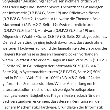
vorgelegten Ausbildungsnachweisen nicht ersichtlich war,
dass der Kläger die Themenblöcke Theoretische Grundlagen
der Informatik (3.B.IV.4 G, Seite 19) und Pflichtwahlfächer
(3.B.IV.8 G, Seite 21) sowie nur teilweise die Themenblöcke
Mathematik (3.B.IV.2 G, Seite 19), Systemarchitekturen
(3.B.IV.7 G, Seite 21), Hardware(3.B.IV.3 G, Seite 19) und
Allgemeine (Wahl-) Fächer (3.B.IV.9 G, Seite 22) abgedeckt hat.
Der Sachverständige ging jedoch davon aus, dass auch ohne
weiteren Nachweis aufgrund der langjährigen Berufspraxis des
Klägers Kenntnisse in diesen Themenblöcken vorhanden
waren. So attestierte er dem Kläger in Hardware 25 % (3.B.IV.3
G, Seite 19), in Grundlagen der Informatik 50 % (3.B.IV.4 G,
Seite 20), in Systemarchitekturen (3.B.IV.7 G, Seite 21) 50 %
und in Pflicht-Wahlfächern 100 % (3.B.IV.8 G, Seite 22) der
geforderten Semesterstunden. Weder Ausbildung noch
Literaturstudium noch die durch wenige Arbeitsproben
nachgewiesene Tätigkeit des Klägers ließen jedoch für den
Sachverständigen erkennen, dass dessen Kenntnisse in den
Fächern Mathematik, Hardware, Grundlagen der Informatik