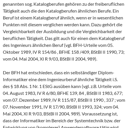
genannten sog. Katalogberufen gehören zu der freiberuflichen
Tätigkeit auch die den Katalogberufen ähnlichen Berufe. Ein
Beruf ist einem Katalogberuf ähnlich, wenn er in wesentlichen
Punkten mit diesem verglichen werden kann. Dazu gehört die
Vergleichbarkeit der Ausbildung und die Vergleichbarkeit der
beruflichen Tätigkeit. Das gilt auch für einen dem Katalogberuf
des Ingenieurs ähnlichen Beruf (vgl. BFH-Urteile vom 05.
Oktober 1989, IV R 154/86 , BFHE 158 /409, BStBl II 1990, 73;
vom 04. Mai 2004, XI R 9/03, BStBl II 2004, 989).
Der BFH hat entschieden, dass ein selbständiger Diplom-
Informatiker eine dem Ingenieurberuf ähnliche Tätigkeit i.S.
des § 18 Abs. 1 Nr. 1 EStG ausüben kann (vgl. z.B. Urteile vom
04. August 1983, IV R 6/80, BFHE 139, 84 , BStBl II 1983, 677;
vom 07. Dezember 1989, IV R 115/87, BStBl II 1990 , 337 ; vom
07. November 1991, IV R 17/90, BStBl II 1993, 324; vom 04.
Mai 2004, XI R 9/03, BStBl II 2004, 989). Voraussetzung ist,
dass der Informatiker im Bereich der Systemtechnik bzw. der
Entwicklung von (komplexer) Anwendersoftware tätig wird