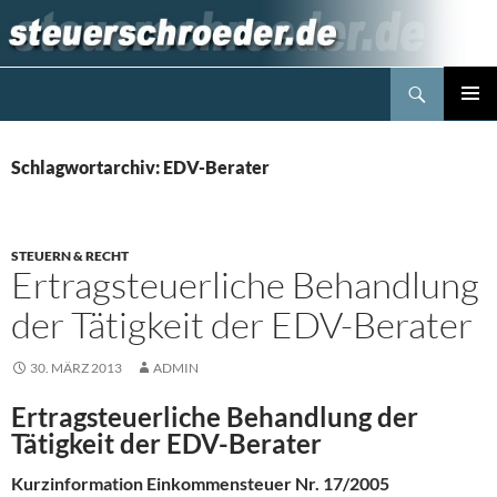
Zum
Inhalt
springen
Suchen
Steuerblog www.steuerschroeder.de
PRIMÄR
MENÜ
Schlagwortarchiv: EDV-Berater
STEUERN & RECHT
Ertragsteuerliche Behandlung
der Tätigkeit der EDV-Berater
30. MÄRZ 2013
ADMIN
Ertragsteuerliche Behandlung der
Tätigkeit der EDV-Berater
Kurzinformation Einkommensteuer Nr. 17/2005