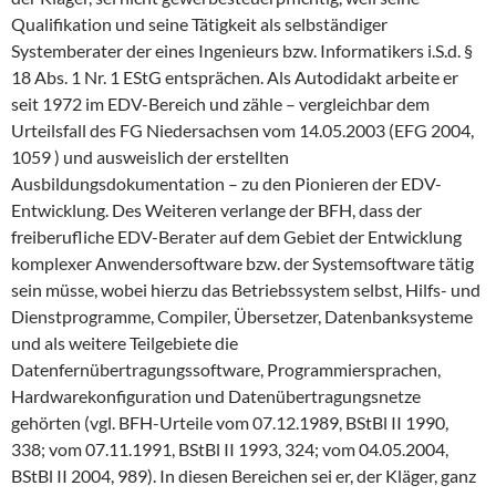
Qualifikation und seine Tätigkeit als selbständiger
Systemberater der eines Ingenieurs bzw. Informatikers i.S.d. §
18 Abs. 1 Nr. 1 EStG entsprächen. Als Autodidakt arbeite er
seit 1972 im EDV-Bereich und zähle – vergleichbar dem
Urteilsfall des FG Niedersachsen vom 14.05.2003 (EFG 2004,
1059 ) und ausweislich der erstellten
Ausbildungsdokumentation – zu den Pionieren der EDV-
Entwicklung. Des Weiteren verlange der BFH, dass der
freiberufliche EDV-Berater auf dem Gebiet der Entwicklung
komplexer Anwendersoftware bzw. der Systemsoftware tätig
sein müsse, wobei hierzu das Betriebssystem selbst, Hilfs- und
Dienstprogramme, Compiler, Übersetzer, Datenbanksysteme
und als weitere Teilgebiete die
Datenfernübertragungssoftware, Programmiersprachen,
Hardwarekonfiguration und Datenübertragungsnetze
gehörten (vgl. BFH-Urteile vom 07.12.1989, BStBl II 1990,
338; vom 07.11.1991, BStBl II 1993, 324; vom 04.05.2004,
BStBl II 2004, 989). In diesen Bereichen sei er, der Kläger, ganz