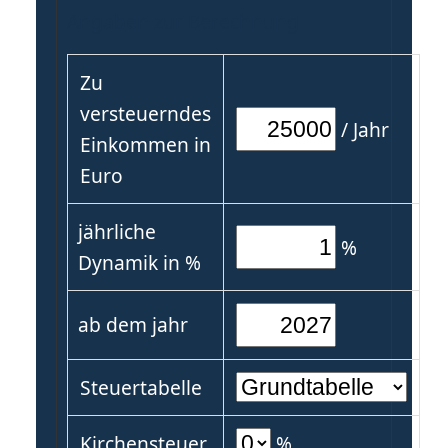
Angaben zur Berechnung
Zu
versteuerndes
/ Jahr
Einkommen in
Euro
jährliche
%
Dynamik in %
ab dem jahr
Steuertabelle
Kirchensteuer
%