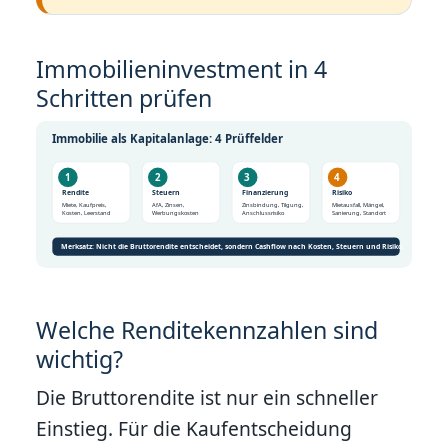
Immobilieninvestment in 4
Schritten prüfen
Immobilie als Kapitalanlage: 4 Prüffelder
1
2
3
4
Rendite
Steuern
Finanzierung
Risiko
Miete, Kaufpreis,
AfA, Zinsen,
Zinsbindung, Tilgung,
Mietausfall, Mängel,
Kosten, Leerstand
Werbungskosten
Anschlussrisiko
Sanierung, Standort
Merksatz: Nicht die Bruttorendite entscheidet, sondern Cashflow nach Kosten, Steuern und Risiko.
Welche Renditekennzahlen sind
wichtig?
Die Bruttorendite ist nur ein schneller
Einstieg. Für die Kaufentscheidung